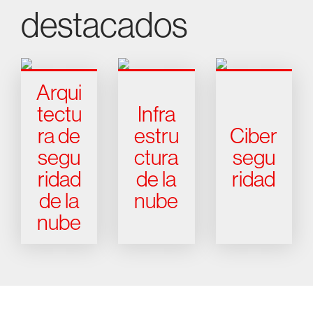
destacados
Arqui
tectu
Infra
ra de
estru
Ciber
segu
ctura
segu
ridad
de la
ridad
de la
nube
nube