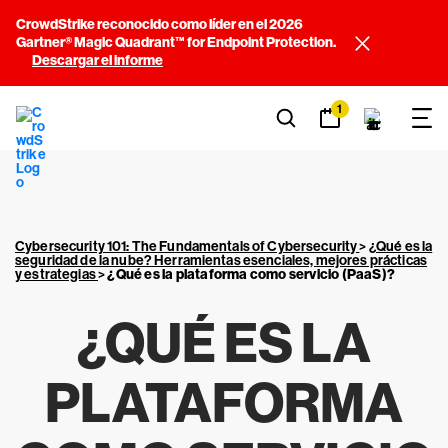
CrowdStrike reconocido como líder en el 2026
Gartner® Magic Quadrant™ for Endpoint Protection.
Descargar el informe
1
Cybersecurity 101: The Fundamentals of Cybersecurity
>
¿Qué es la
seguridad de la nube? Herramientas esenciales, mejores prácticas
y estrategias
>
¿Qué es la
plataforma como servicio (PaaS)
?
¿QUÉ ES LA
PLATAFORMA