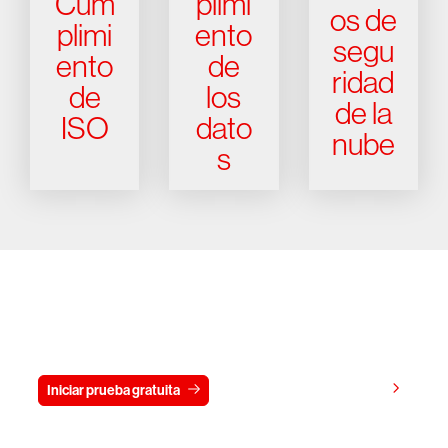
Cum
plimi
os de
plimi
ento
segu
ento
de
ridad
de
los
de la
ISO
dato
nube
s
Prueba gratis CrowdStrike durante
15 días
Ver precios
Iniciar prueba gratuita
Contacto