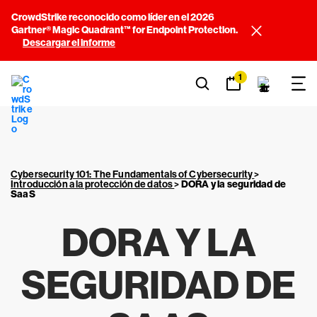
CrowdStrike reconocido como líder en el 2026
Gartner® Magic Quadrant™ for Endpoint Protection.
Descargar el informe
1
Cybersecurity 101: The Fundamentals of Cybersecurity
>
Introducción a la protección de datos
>
DORA y la seguridad de
SaaS
DORA Y LA
SEGURIDAD DE