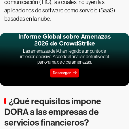
comunicación (TIC), las cuales incluyen las
aplicaciones de software como servicio (SaaS)
basadas en la nube.
Informe Global sobre Amenazas
2026 de CrowdStrike
Las amenazas de IA han llegado a un punto de
inflexión decisivo. Accede al análisis definitivo del
panorama de ciberamenazas.
Descargar
¿Qué requisitos impone
DORA a las empresas de
servicios financieros?