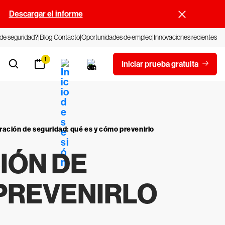
.
Descargar el informe
 de seguridad?
Blog
Contacto
Oportunidades de empleo
Innovaciones recientes
1
Iniciar prueba gratuita
ración de seguridad: qué es y cómo prevenirlo
IÓN DE
 PREVENIRLO