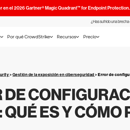
r en el 2026 Gartner® Magic Quadrant™ for Endpoint Protection
¿Has sufrido una brecha
s
Por qué CrowdStrike
Recursos
Precio
urity
>
Gestión de la exposición en ciberseguridad
>
Error de configu
 DE CONFIGURAC
 QUÉ ES Y CÓMO