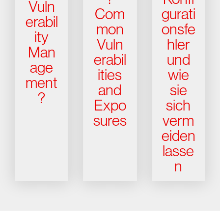
Vuln
Com
gurati
erabil
mon
onsfe
ity
Vuln
hler
Man
erabil
und
age
ities
wie
ment
and
sie
?
Expo
sich
sures
verm
eiden
lasse
n