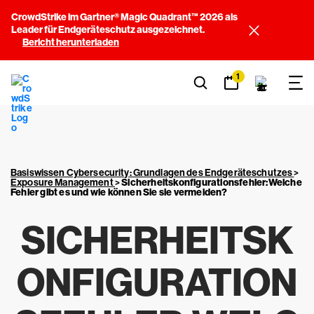
CrowdStrike im Gartner® Magic Quadrant™ 2026 als
Leader für Endgeräteschutz ausgezeichnet.
Bericht herunterladen
1
Basiswissen Cybersecurity: Grundlagen des Endgeräteschutzes
>
Exposure Management
>
Sicherheitskonfigurationsfehler:Welche
Fehler gibt es und wie können Sie sie vermeiden?
SICHERHEITSK
ONFIGURATION