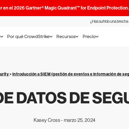
r en el 2026 Gartner® Magic Quadrant™ for Endpoint Protection
¿Has sufrido una brecha
s
Por qué CrowdStrike
Recursos
Precio
urity
>
Introducción a SIEM (gestión de eventos e información de se
DE DATOS DE SEG
Kasey Cross -
marzo 25, 2024