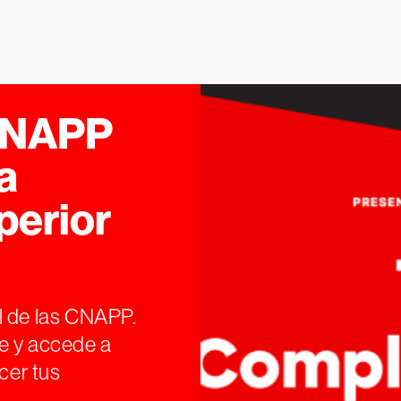
CNAPP
a
perior
l de las CNAPP.
e y accede a
cer tus