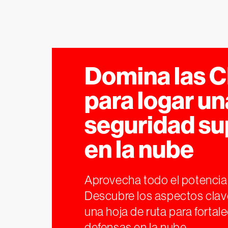
Domina las 
para logar un
seguridad su
en la nube
Aprovecha todo el potencia
Descubre los aspectos clav
una hoja de ruta para fortale
defensas en la nube.