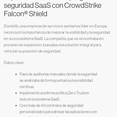
seguridad SaaS con CrowdStrike
Falcon® Shield
Doctolib, una empresa de servicios sanitarios líder en Europa,
reconoció la importancia de mejorar la visibilidad y la seguridad
en su ecosistema SaaS. La compañía, que se encontraba en
proceso de expansión, buscaba una solución integral para
reforzar su posición de seguridad.
Datos clave:
Pasó de auditorías manuales donde la seguridad
se analizaba de forma puntual a una visibilidad
continua.
Implementó una firme política Zero Trust en
todo el ecosistema SaaS.
Creó más de 40 controles de seguridad
personalizados para alinear las aplicaciones con