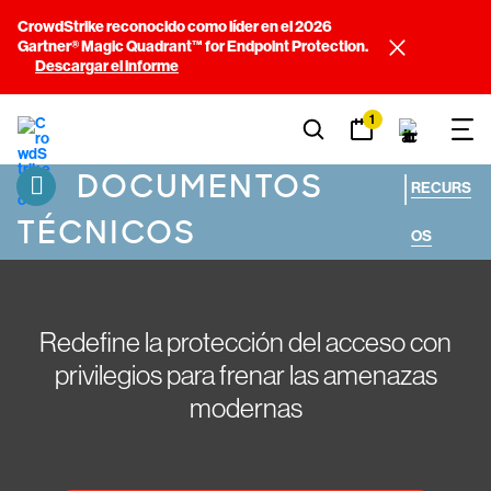
CrowdStrike reconocido como líder en el 2026
Gartner® Magic Quadrant™ for Endpoint Protection.
Descargar el informe
1
DOCUMENTOS
|
RECURS
TÉCNICOS
OS
Redefine la protección del acceso con
privilegios para frenar las amenazas
modernas