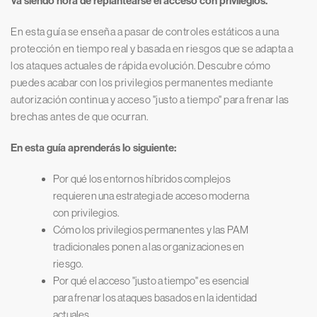
Va siendo hora de replantearse el acceso con privilegios.
En esta guía se enseña a pasar de controles estáticos a una
protección en tiempo real y basada en riesgos que se adapta a
los ataques actuales de rápida evolución. Descubre cómo
puedes acabar con los privilegios permanentes mediante
autorización continua y acceso "justo a tiempo" para frenar las
brechas antes de que ocurran.
En esta guía aprenderás lo siguiente:
Por qué los entornos híbridos complejos
requieren una estrategia de acceso moderna
con privilegios.
Cómo los privilegios permanentes y las PAM
tradicionales ponen a las organizaciones en
riesgo.
Por qué el acceso "justo a tiempo" es esencial
para frenar los ataques basados en la identidad
actuales.