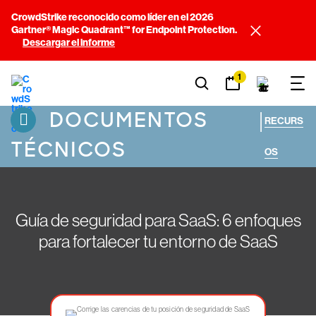
CrowdStrike reconocido como líder en el 2026
Gartner® Magic Quadrant™ for Endpoint Protection.
Descargar el informe
1
DOCUMENTOS
|
RECURS
TÉCNICOS
OS
Guía de seguridad para SaaS: 6 enfoques
para fortalecer tu entorno de SaaS