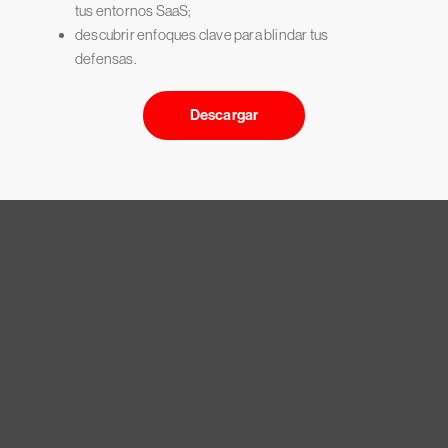
tus entornos SaaS;
descubrir enfoques clave para blindar tus
defensas.
Descargar