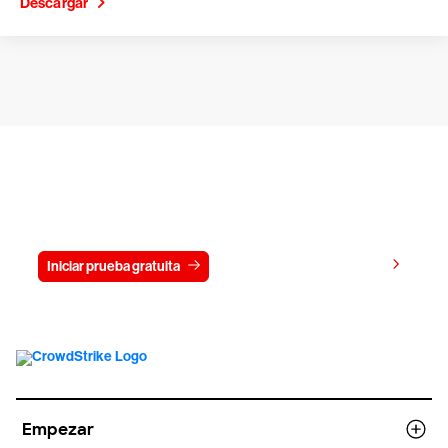
Descargar
Prueba gratis CrowdStrike durante
15 días
Ver precios
Iniciar prueba gratuita
Contacto
Empezar