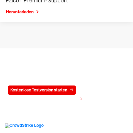
Falcon Premium-Support
Herunterladen
Testen Sie CrowdStrike
15 Tage kostenlos
Kostenlose Testversion starten
Kontaktieren Sie uns
Preis anzeigen