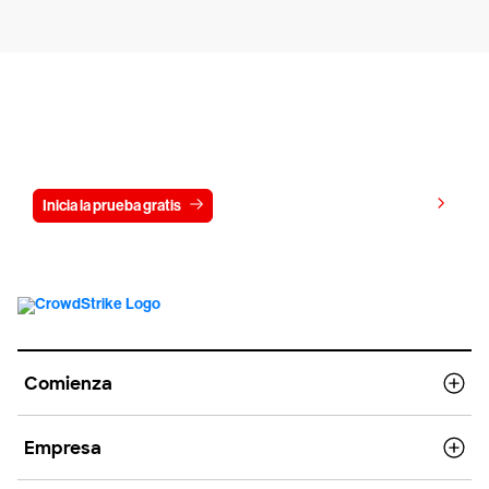
Prueba CrowdStrike gratis durante 15
días
Ver precios
Inicia la prueba gratis
Contáctanos
Comienza
Empresa