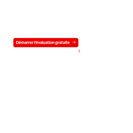
Essayez CrowdStrike gratuitement
pendant 15 jours
Démarrer l'évaluation gratuite
Contactez-nous
Voir les tarifs
C'est parti
Entreprise