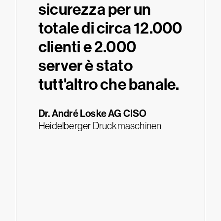
sicurezza per un
e la 
totale di circa 12.000
atte
clienti e 2.000
rivol
gi
server è stato
prev
tutt'altro che banale.
siam
uare
grad
Dr. André Loske
AG CISO
le m
Heidelberger Druckmaschinen
uesto
cont
è di
era
essen
uting
del 
e dei