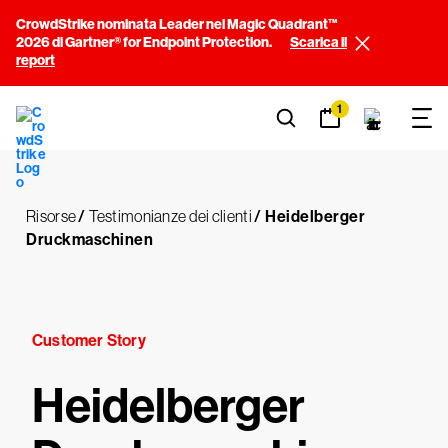
CrowdStrike nominata Leader nel Magic Quadrant™
2026 di Gartner® for Endpoint Protection.
Scarica il
report
1
Risorse
/
Testimonianze dei clienti
/
Heidelberger
Druckmaschinen
Customer Story
Heidelberger