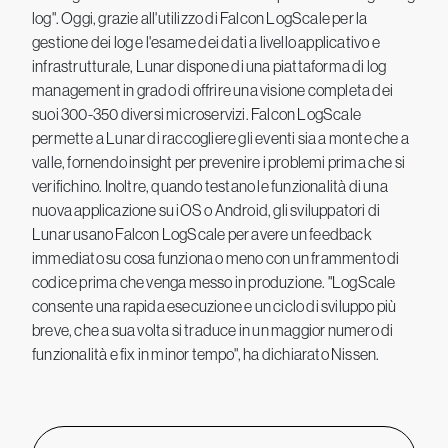
log". Oggi, grazie all'utilizzo di Falcon LogScale per la
gestione dei log e l'esame dei dati a livello applicativo e
infrastrutturale, Lunar dispone di una piattaforma di log
management in grado di offrire una visione completa dei
suoi 300-350 diversi microservizi. Falcon LogScale
permette a Lunar di raccogliere gli eventi sia a monte che a
valle, fornendo insight per prevenire i problemi prima che si
verifichino. Inoltre, quando testano le funzionalità di una
nuova applicazione su iOS o Android, gli sviluppatori di
Lunar usano Falcon LogScale per avere un feedback
immediato su cosa funziona o meno con un frammento di
codice prima che venga messo in produzione. "LogScale
consente una rapida esecuzione e un ciclo di sviluppo più
breve, che a sua volta si traduce in un maggior numero di
funzionalità e fix in minor tempo", ha dichiarato Nissen.