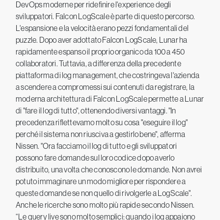
DevOps moderne per ridefinire l'experience degli
sviluppatori. Falcon LogScale è parte di questo percorso.
L'espansione e la velocità erano pezzi fondamentali del
puzzle. Dopo aver adottato Falcon LogScale, Lunar ha
rapidamente espanso il proprio organico da 100 a 450
collaboratori. Tuttavia, a differenza della precedente
piattaforma di log management, che costringeva l'azienda
a scendere a compromessi sui contenuti da registrare, la
moderna architettura di Falcon LogScale permette a Lunar
di "fare il log di tutto", ottenendo diversi vantaggi. "In
precedenza riflettevamo molto su cosa "eseguire il log"
perché il sistema non riusciva a gestirlo bene", afferma
Nissen. "Ora facciamo il log di tutto e gli sviluppatori
possono fare domande sul loro codice dopo averlo
distribuito, una volta che conoscono le domande. Non avrei
potuto immaginare un modo migliore per rispondere a
queste domande se non quello di rivolgerle a LogScale".
Anche le ricerche sono molto più rapide secondo Nissen.
“Le query live sono molto semplici: quando i log appaiono