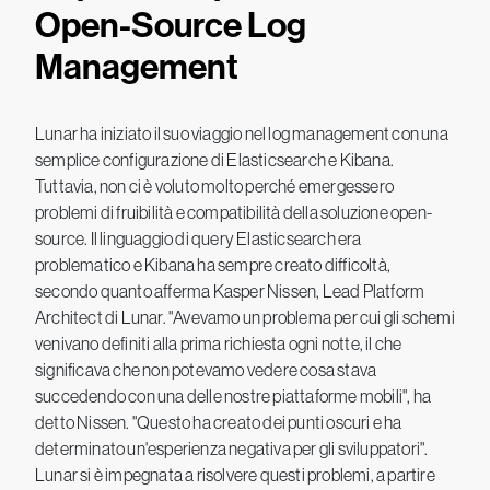
Open-Source Log
Management
Lunar ha iniziato il suo viaggio nel log management con una
semplice configurazione di Elasticsearch e Kibana.
Tuttavia, non ci è voluto molto perché emergessero
problemi di fruibilità e compatibilità della soluzione open-
source. Il linguaggio di query Elasticsearch era
problematico e Kibana ha sempre creato difficoltà,
secondo quanto afferma Kasper Nissen, Lead Platform
Architect di Lunar. "Avevamo un problema per cui gli schemi
venivano definiti alla prima richiesta ogni notte, il che
significava che non potevamo vedere cosa stava
succedendo con una delle nostre piattaforme mobili", ha
detto Nissen. "Questo ha creato dei punti oscuri e ha
determinato un'esperienza negativa per gli sviluppatori".
Lunar si è impegnata a risolvere questi problemi, a partire