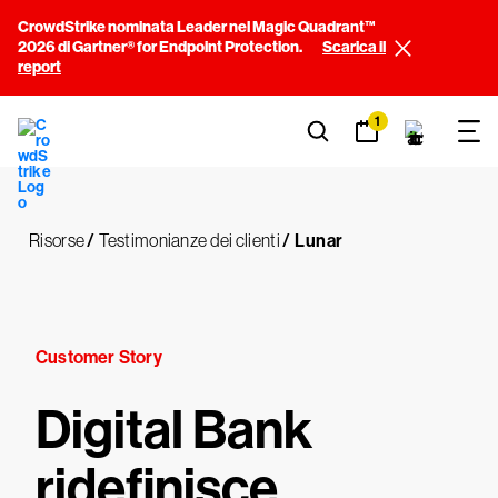
CrowdStrike nominata Leader nel Magic Quadrant™
2026 di Gartner® for Endpoint Protection.
Scarica il
report
1
Risorse
/
Testimonianze dei clienti
/
Lunar
Customer Story
Digital Bank
ridefinisce