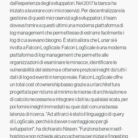
dall'esperienza degli sviluppatori. Nel 2017 la banca ha
iniziato a lavorare con i microservizi. Per decentralizzare la
gestione di questi microservizi agli sviluppatori, il team
doveva fornire a questi ultimi una moderna piattaforma di
log management che permettesse di estrarre facilmente i
log di cui avevano bisogno. È stato allora che Lunar si è
rivolta a Falcon LogScale. Falcon LogScale è una moderna
piattaforma di log management che permette alle
organizzazioni di esaminare le minacce, identificare le
vulnerabilità del sistema e ottenere preziosi insight da tutti i
dati di log ed eventi in tempo reale. Falcon LogScale offre
un total cost of ownership basso grazie a un'architettura
progettata per ridurre al minimo le risorse di archiviazione e
di calcolo necessarie a integrare i dati su qualsiasi scala, per
poi fornire insight immediati su quei dati con una bassa
latenza di ricerca. "Ad attrarci è stato il linguaggio di query
di LogScale, perché è davvero vantaggioso per gli
sviluppatori", ha dichiarato Nissen. "Funziona bene in self-
hosting e non richiede alcuno schema per iniziare l'ingesting