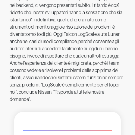
nel backend, ci vengono presentati subito. Il ritardo è così
ridotto che i nostri sviluppatori hanno la sensazione che sia
istantaneo". In definitiva, quello che era nato come
strumento di monitoraggio e risoluzione dei problemi è
diventato molto di più. Oggi Falcon LogScale aiuta Lunar
anche nei casi d'uso di compliance, perché consente agli
auditor interni di accedere facilmente ai log di cui hanno
bisogno, invece di aspettare che qualcun altro li estragga.
Anche l'esperienza del cliente è migliorata, perché i team
possono vedere e risolvere i problemi delle app prima dei
clienti, assicurando che i sistemi esterni funzionino sempre
senza problemi. "LogScale è semplicemente perfetto per
noi”, conclude Nissen. "Risponde a tutte le nostre
domande".