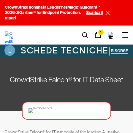
CrowdStrike nominata Leader nel Magic Quadrant™
2026 di Gartner® for Endpoint Protection.
Scarica il
report
1
SCHEDE TECNICHE
|
RISORSE
CrowdStrike Falcon® for IT Data Sheet
CrowdStrike Falcon® for IT, a module of the leading AI-native