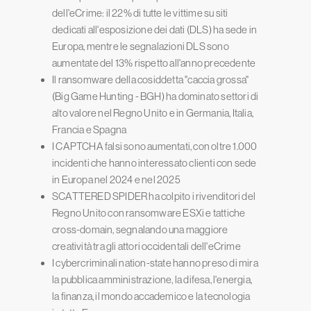
dell'eCrime: il 22% di tutte le vittime su siti
dedicati all'esposizione dei dati (DLS) ha sede in
Europa, mentre le segnalazioni DLS sono
aumentate del 13% rispetto all'anno precedente
Il ransomware della cosiddetta "caccia grossa"
(Big Game Hunting - BGH) ha dominato settori di
alto valore nel Regno Unito e in Germania, Italia,
Francia e Spagna
I CAPTCHA falsi sono aumentati, con oltre 1.000
incidenti che hanno interessato clienti con sede
in Europa nel 2024 e nel 2025
SCATTERED SPIDER ha colpito i rivenditori del
Regno Unito con ransomware ESXi e tattiche
cross-domain, segnalando una maggiore
creatività tra gli attori occidentali dell'eCrime
I cybercriminali nation-state hanno preso di mira
la pubblica amministrazione, la difesa, l'energia,
la finanza, il mondo accademico e la tecnologia