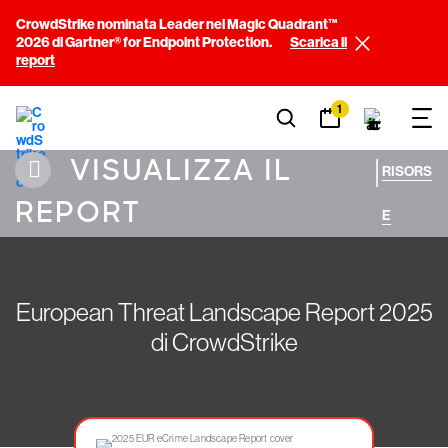
CrowdStrike nominata Leader nel Magic Quadrant™
2026 di Gartner® for Endpoint Protection.
Scarica il
report
1
VISUALIZZA IL
|
RISORS
REPORT
E
European Threat Landscape Report 2025
di CrowdStrike