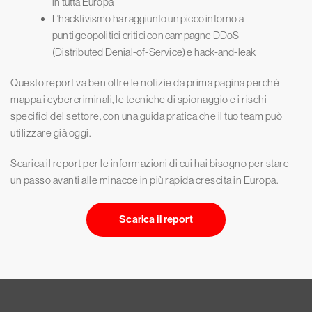
in tutta Europa
L'hacktivismo ha raggiunto un picco intorno a
punti geopolitici critici con campagne DDoS
(Distributed Denial-of-Service) e hack-and-leak
Questo report va ben oltre le notizie da prima pagina perché
mappa i cybercriminali, le tecniche di spionaggio e i rischi
specifici del settore, con una guida pratica che il tuo team può
utilizzare già oggi.
Scarica il report per le informazioni di cui hai bisogno per stare
un passo avanti alle minacce in più rapida crescita in Europa.
Scarica il report