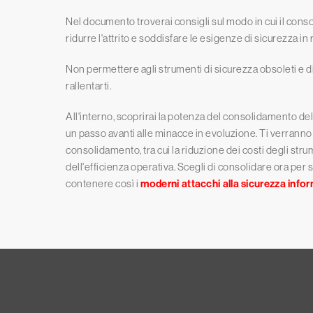
Nel documento troverai consigli sul modo in cui il consol
ridurre l'attrito e soddisfare le esigenze di sicurezza in
Non permettere agli strumenti di sicurezza obsoleti e d
rallentarti.
All'interno, scoprirai la potenza del consolidamento del
un passo avanti alle minacce in evoluzione. Ti verranno 
consolidamento, tra cui la riduzione dei costi degli str
dell'efficienza operativa. Scegli di consolidare ora per 
contenere così i
moderni attacchi alla sicurezza info