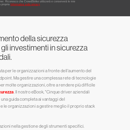
mento della sicurezza
 gli investimenti in sicurezza
dali.
uta per le organizzazioni a fronte dell'aumento del
ndpoint. Ma gestire una complessa rete di tecnologie
er molte organizzazioni, oltre a rendere più difficile
icurezza
. Il nostro eBook, "Cinque driver aziendali
e una guida completa ai vantaggi del
e le organizzazioni a gestire meglio il proprio stack
azioni nella gestione degli strumenti specifici.