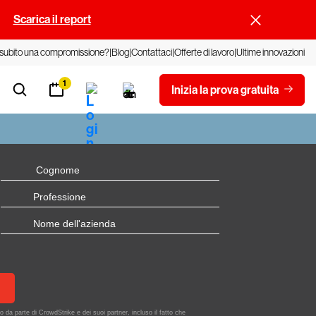
.
Scarica il report
 subito una compromissione?
Blog
Contattaci
Offerte di lavoro
Ultime innovazioni
1
Inizia la prova gratuita