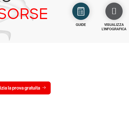
ISORSE
GUIDE
VISUALIZZA
L'INFOGRAFICA
 gratis CrowdStrike per 15 
Visualizza i prezzi
izia la prova gratuita
Contattaci