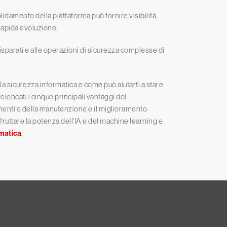
idamento della piattaforma può fornire visibilità,
 rapida evoluzione.
isparati e alle operazioni di sicurezza complesse di
la sicurezza informatica e come può aiutarti a stare
elencati i cinque principali vantaggi del
umenti e della manutenzione e il miglioramento
sfruttare la potenza dell'IA e del machine learning e
rmatica
.