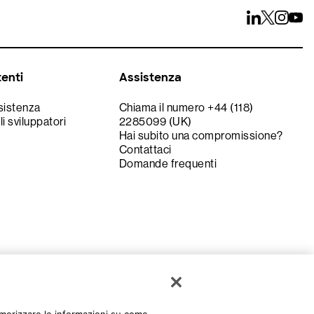
tenti
Assistenza
ssistenza
Chiama il numero +44 (118)
li sviluppatori
2285099 (UK)
Hai subito una compromissione?
Contattaci
Domande frequenti
Italiano
e per la privacy
Condizioni d'uso
Accessibile