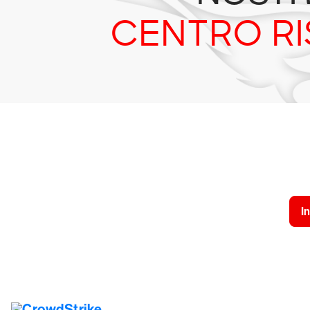
CENTRO R
Prova
In