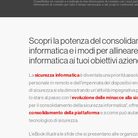
Scopri la potenza del consolida
informatica e i modi per allineare
informatica ai tuoi obiettivi azien
La
sicurezza informatica
è diventata una priorità assol
personale in remoto e dell'impennata dei dispositivi e
di sicurezza si sta dimostrando un'attività impegnativa p
lo stare al passo con l'
evoluzione delle minacce alla s
per il consolidamento della sicurezza informatica", offr
consolidamento della piattaforma
e a come può aiutar
tecnologico di sicurezza.
L'eBook illustra le sfide che si presentano alle organizz