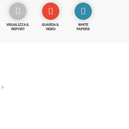
VISUALIZZA IL
GUARDA IL
WHITE
REPORT
VIDEO
PAPERS
giorni