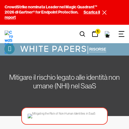
CrowdStrike nominata Leader nel Magic Quadrant™
2026 di Gartner® for Endpoint Protection.
Scarica il
report
1
WHITE PAPERS
|
RISORSE
Mitigare il rischio legato alle identità non
umane (NHI) nel SaaS