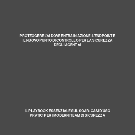
PROTEGGERE L'AI DOVE ENTRA IN AZIONE: L'ENDPOINT È
IL NUOVO PUNTO DI CONTROLLO PER LA SICUREZZA
DEGLI AGENT AI
IL PLAYBOOK ESSENZIALE SUL SOAR: CASI D'USO
PRATICI PER I MODERNI TEAM DI SICUREZZA