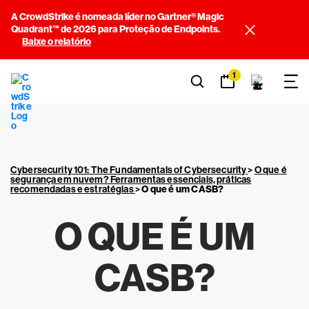
A CrowdStrike é nomeada líder no Gartner® Magic
Quadrant™ de 2026 para Proteção de Endpoints.
Baixe o relatório
1
Cybersecurity 101: The Fundamentals of Cybersecurity
>
O que é
segurança em nuvem? Ferramentas essenciais, práticas
recomendadas e estratégias
>
O que é um CASB?
O QUE É UM
CASB?