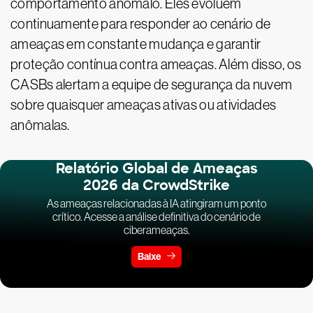
comportamento anômalo. Eles evoluem
continuamente para responder ao cenário de
ameaças em constante mudança e garantir
proteção contínua contra ameaças. Além disso, os
CASBs alertam a equipe de segurança da nuvem
sobre quaisquer ameaças ativas ou atividades
anômalas.
Relatório Global de Ameaças
2026 da CrowdStrike
As ameaças relacionadas à IA atingiram um ponto
crítico. Acesse a análise definitiva do cenário de
ciberameaças.
Baixe