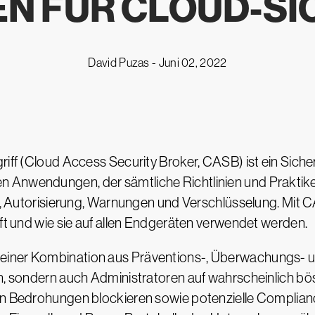
N FÜR CLOUD-SI
David Puzas -
Juni 02, 2022
griff (Cloud Access Security Broker, CASB) ist ein Sic
 Anwendungen, der sämtliche Richtlinien und Praktiken
rung, Autorisierung, Warnungen und Verschlüsselung. M
ift und wie sie auf allen Endgeräten verwendet werden.
 einer Kombination aus Präventions-, Überwachungs-
en, sondern auch Administratoren auf wahrscheinlich b
eren Bedrohungen blockieren sowie potenzielle Compli