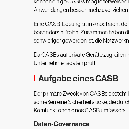
können einige CASBs möglicherweise di
Anwendungen besser nachzuvollziehen u
Eine CASB-Lösung ist in Anbetracht der
besonders hilfreich. Zusammen haben di
schwieriger geworden ist, die Netzwer
Da CASBs auf private Geräte zugreifen, 
Unternehmensdaten prüft.
Aufgabe eines CASB
Der primäre Zweck von CASBs besteht im
schließen eine Sicherheitslücke, die du
Kernfunktionen eines CASB umfassen:
Daten-Governance