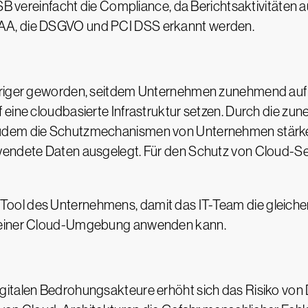
ASB vereinfacht die Compliance, da Berichtsaktivitäten
AA, die DSGVO und PCI DSS erkannt werden.
eriger geworden, seitdem Unternehmen zunehmend auf 
 eine cloudbasierte Infrastruktur setzen. Durch die z
udem die Schutzmechanismen von Unternehmen stärker
rwendete Daten ausgelegt. Für den Schutz von Cloud-
ol des Unternehmens, damit das IT-Team die gleichen
n einer Cloud-Umgebung anwenden kann.
gitalen Bedrohungsakteure erhöht sich das Risiko von