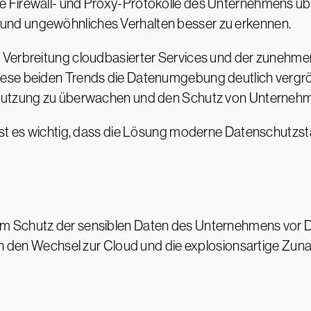
e Firewall- und Proxy-Protokolle des Unternehmens üb
nd ungewöhnliches Verhalten besser zu erkennen.
 Verbreitung cloudbasierter Services und der zunehme
ese beiden Trends die Datenumgebung deutlich vergröße
knutzung zu überwachen und den Schutz von Unternehm
ist es wichtig, dass die Lösung moderne Datenschutzs
 Schutz der sensiblen Daten des Unternehmens vor Die
rch den Wechsel zur Cloud und die explosionsartige Zun