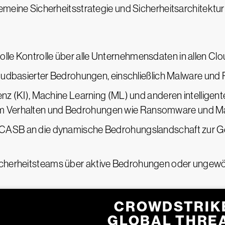
gemeine Sicherheitsstrategie und Sicherheitsarchitektur
le Kontrolle über alle Unternehmensdaten in allen Cl
 cloudbasierter Bedrohungen, einschließlich Malware u
genz (KI), Machine Learning (ML) und anderen intelligen
m Verhalten und Bedrohungen wie Ransomware und M
 CASB an die dynamische Bedrohungslandschaft zur G
cherheitsteams über aktive Bedrohungen oder ungewöh
CROWDSTRIK
GLOBAL THRE