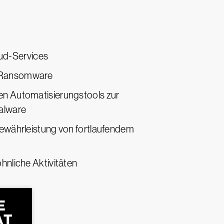
oud-Services
nd Ransomware
ten Automatisierungstools zur
alware
ewährleistung von fortlaufendem
nliche Aktivitäten
E
AT