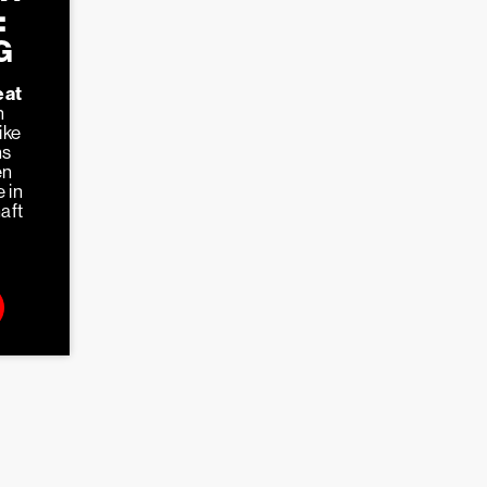
:
G
eat
n
ike
ns
en
 in
aft