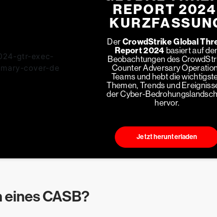
REPORT 2024
KURZFASSUN
Der
CrowdStrike Global Thr
Report 2024
basiert auf de
Beobachtungen des CrowdStr
Counter Adversary Operatio
Teams und hebt die wichtigst
Themen, Trends und Ereignisse
der Cyber-Bedrohungslandsch
hervor.
Jetzt herunterladen
en eines CASB?