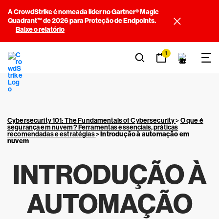
A CrowdStrike é nomeada líder no Gartner® Magic
Quadrant™ de 2026 para Proteção de Endpoints.
Baixe o relatório
1
Cybersecurity 101: The Fundamentals of Cybersecurity
>
O que é
segurança em nuvem? Ferramentas essenciais, práticas
recomendadas e estratégias
>
Introdução à automação em
nuvem
INTRODUÇÃO À
AUTOMAÇÃO