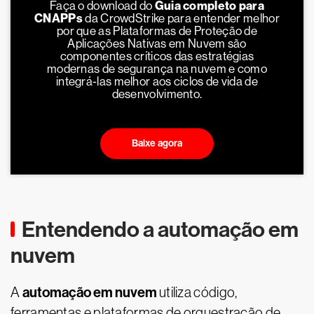
Faça o download do
Guia completo para
CNAPPs
da CrowdStrike para entender melhor
por que as Plataformas de Proteção de
Aplicações Nativas em Nuvem são
componentes críticos das estratégias
modernas de segurança na nuvem e como
integrá-las melhor aos ciclos de vida de
desenvolvimento.
Baixe agora
Entendendo a automação em
nuvem
automação em nuvem
A
utiliza código,
ferramentas e plataformas de orquestração de