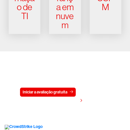
o de
a em
M
TI
nuve
m
Experimente a CrowdStrike
gratuitamente por 15 dias
Iniciar a avaliação gratuita
Fale conosco
Visualizar preços