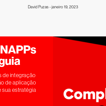
David Puzas -
janeiro 19, 2023
CNAPPs
guia
s de integração
ão de aplicação
 sua estratégia