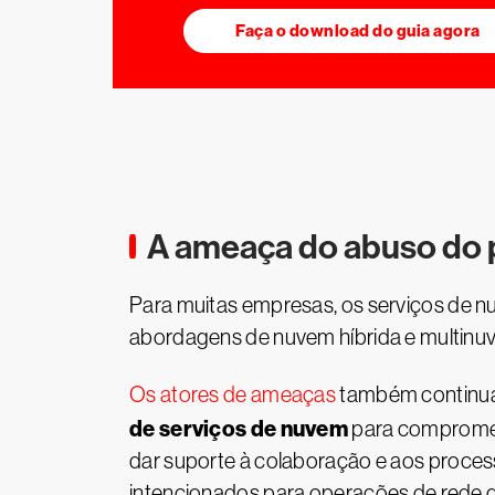
Faça o download do guia agora
A ameaça do abuso do 
Para muitas empresas, os serviços de 
abordagens de nuvem híbrida e multinuve
Os atores de ameaças
também continua
de serviços de nuvem
para compromet
dar suporte à colaboração e aos proces
intencionados para operações de rede 