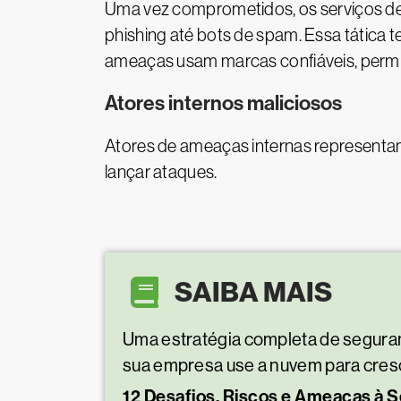
Uma vez comprometidos, os serviços de
phishing até bots de spam. Essa tática te
ameaças usam marcas confiáveis, permi
Atores internos maliciosos
Atores de ameaças internas representam
lançar ataques.
SAIBA MAIS
Uma estratégia completa de seguran
sua empresa use a nuvem para cres
12 Desafios, Riscos e Ameaças à