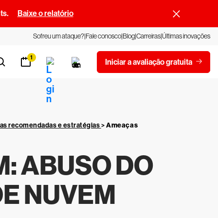
ts.
Baixe o relatório
Sofreu um ataque?
Fale conosco
Blog
Carreiras
Últimas inovações
1
Iniciar a avaliação gratuita
cas recomendadas e estratégias
>
Ameaças
: ABUSO DO
DE NUVEM