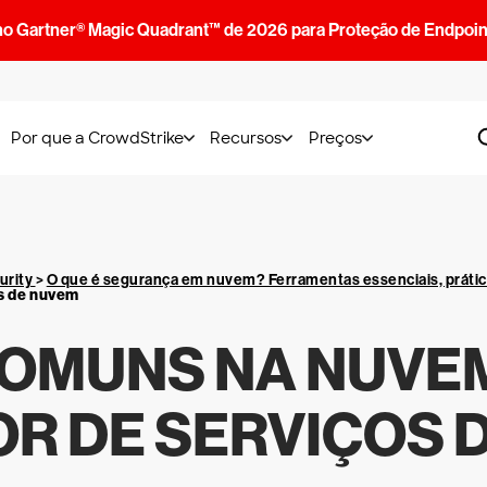
no Gartner® Magic Quadrant™ de 2026 para Proteção de Endpoin
Por que a CrowdStrike
Recursos
Preços
urity
>
O que é segurança em nuvem? Ferramentas essenciais, práti
s de nuvem
OMUNS NA NUVEM
R DE SERVIÇOS 