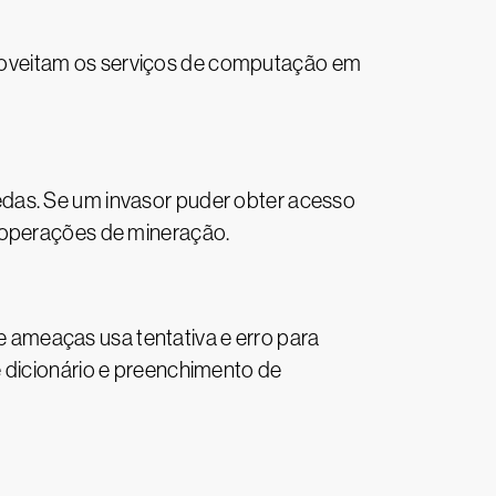
roveitam os serviços de computação em
edas. Se um invasor puder obter acesso
a operações de mineração.
ameaças usa tentativa e erro para
e dicionário e preenchimento de