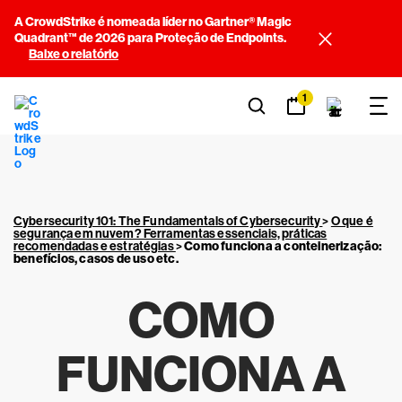
A CrowdStrike é nomeada líder no Gartner® Magic
Quadrant™ de 2026 para Proteção de Endpoints.
Baixe o relatório
1
Cybersecurity 101: The Fundamentals of Cybersecurity
>
O que é
segurança em nuvem? Ferramentas essenciais, práticas
recomendadas e estratégias
>
Como funciona a conteinerização:
benefícios, casos de uso etc.
COMO
FUNCIONA A