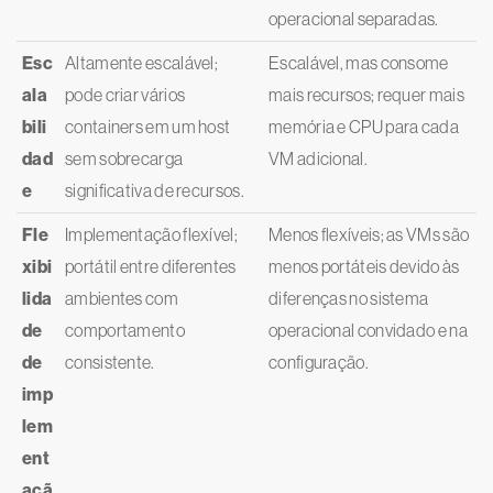
operacional separadas.
Esc
Altamente escalável;
Escalável, mas consome
ala
pode criar vários
mais recursos; requer mais
bili
containers em um host
memória e CPU para cada
dad
sem sobrecarga
VM adicional.
e
significativa de recursos.
Fle
Implementação flexível;
Menos flexíveis; as VMs são
xibi
portátil entre diferentes
menos portáteis devido às
lida
ambientes com
diferenças no sistema
de
comportamento
operacional convidado e na
de
consistente.
configuração.
imp
lem
ent
açã