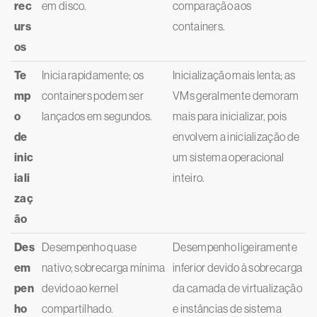
rec
em disco.
comparação aos
urs
containers.
os
Te
Inicia rapidamente; os
Inicialização mais lenta; as
mp
containers podem ser
VMs geralmente demoram
o
lançados em segundos.
mais para inicializar, pois
de
envolvem a inicialização de
inic
um sistema operacional
iali
inteiro.
zaç
ão
Des
Desempenho quase
Desempenho ligeiramente
em
nativo; sobrecarga mínima
inferior devido à sobrecarga
pen
devido ao kernel
da camada de virtualização
ho
compartilhado.
e instâncias de sistema