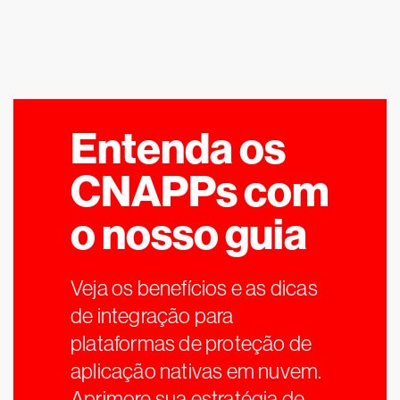
Entenda os
CNAPPs com
o nosso guia
Veja os benefícios e as dicas
de integração para
plataformas de proteção de
aplicação nativas em nuvem.
Aprimore sua estratégia de