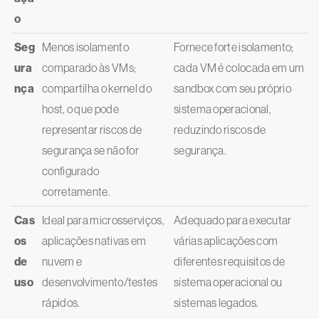
o
Seg
Menos isolamento
Fornece forte isolamento;
ura
comparado às VMs;
cada VM é colocada em um
nça
compartilha o kernel do
sandbox com seu próprio
host, o que pode
sistema operacional,
representar riscos de
reduzindo riscos de
segurança se não for
segurança.
configurado
corretamente.
Cas
Ideal para microsserviços,
Adequado para executar
os
aplicações nativas em
várias aplicações com
de
nuvem e
diferentes requisitos de
uso
desenvolvimento/testes
sistema operacional ou
rápidos.
sistemas legados.