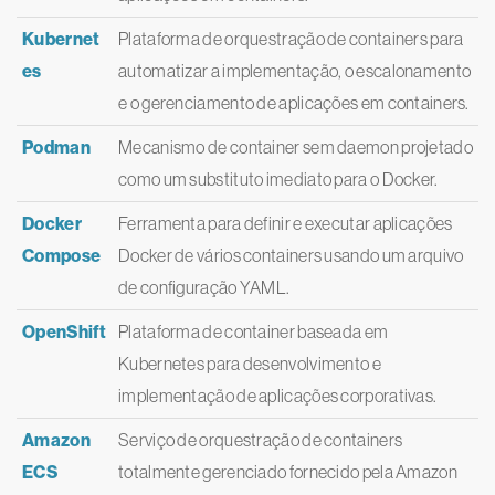
Kubernet
Plataforma de orquestração de containers para
es
automatizar a implementação, o escalonamento
e o gerenciamento de aplicações em containers.
Podman
Mecanismo de container sem daemon projetado
como um substituto imediato para o Docker.
Docker
Ferramenta para definir e executar aplicações
Compose
Docker de vários containers usando um arquivo
de configuração YAML.
OpenShift
Plataforma de container baseada em
Kubernetes para desenvolvimento e
implementação de aplicações corporativas.
Amazon
Serviço de orquestração de containers
ECS
totalmente gerenciado fornecido pela Amazon