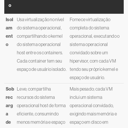
o
Isol
Usa virtualização no nível
Fornece virtualização
am
do sistema operacional,
completa do sistema
ent
compartilhando o kernel
operacional, executando o
o
do sistema operacional
sistema operacional
host entre os containers.
convidado sobre um
Cada container tem seu
hipervisor, com cada VM
espaço de usuário isolado.
tendo seu próprio kernel e
espaço de usuário.
Sob
Leve; compartilha
Mais pesado; cada VM
rec
recursos do sistema
inclui um sistema
arg
operacional host de forma
operacional convidado,
a
eficiente, consumindo
exigindo mais memória e
de
menos memória e espaço
espaço em disco em