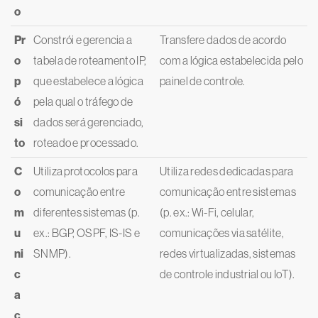
o
Pr
Constrói e gerencia a
Transfere dados de acordo
o
tabela de roteamento IP,
com a lógica estabelecida pelo
p
que estabelece a lógica
painel de controle.
ó
pela qual o tráfego de
si
dados será gerenciado,
to
roteado e processado.
C
Utiliza protocolos para
Utiliza redes dedicadas para
o
comunicação entre
comunicação entre sistemas
m
diferentes sistemas (p.
(p. ex.: Wi-Fi, celular,
u
ex.: BGP, OSPF, IS-IS e
comunicações via satélite,
ni
SNMP).
redes virtualizadas, sistemas
c
de controle industrial ou IoT).
a
ç