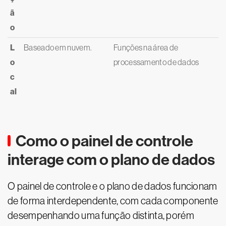
ã
o
L
Baseado em nuvem.
Funções na área de
o
processamento de dados
c
al
Como o painel de controle
interage com o plano de dados
O painel de controle e o plano de dados funcionam
de forma interdependente, com cada componente
desempenhando uma função distinta, porém