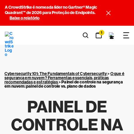
A CrowdStrike é nomeada líder no Gartner® Magic
Quadrant™ de 2026 para Proteção de Endpoints.
Baixe o relatório
1
Cybersecurity 101: The Fundamentals of Cybersecurity
>
O que é
segurança em nuvem? Ferramentas essenciais, práticas
recomendadas e estratégias
>
Painel de controle na segurança
em nuvem: painel de controle vs. plano de dados
PAINEL DE
CONTROLE NA