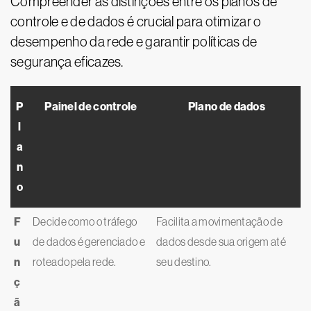
Compreender as distinções entre os planos de
controle e de dados é crucial para otimizar o
desempenho da rede e garantir políticas de
segurança eficazes.
P
Painel de controle
Plano de dados
l
a
n
o
F
Decide como o tráfego
Facilita a movimentação de
u
de dados é gerenciado e
dados desde sua origem até
n
roteado pela rede.
seu destino.
ç
ã