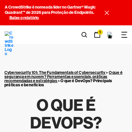
A CrowdStrike é nomeada líder no Gartner® Magic
Quadrant™ de 2026 para Proteção de Endpoints.
Baixe o relatório
1
Cybersecurity 101: The Fundamentals of Cybersecurity
>
O que é
segurança em nuvem? Ferramentas essenciais, práticas
recomendadas e estratégias
>
O que é DevOps? Principais
práticas e benefícios
O QUE É
DEVOPS?