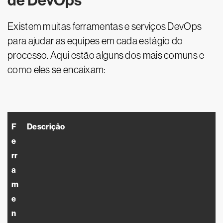
de DevOps
Existem muitas ferramentas e serviços DevOps
para ajudar as equipes em cada estágio do
processo. Aqui estão alguns dos mais comuns e
como eles se encaixam:
F
Descrição
e
rr
a
m
e
n