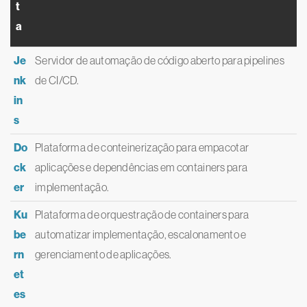
t
a
Je
Servidor de automação de código aberto para pipelines
nk
de CI/CD.
in
s
Do
Plataforma de conteinerização para empacotar
ck
aplicações e dependências em containers para
er
implementação.
Ku
Plataforma de orquestração de containers para
be
automatizar implementação, escalonamento e
rn
gerenciamento de aplicações.
et
es