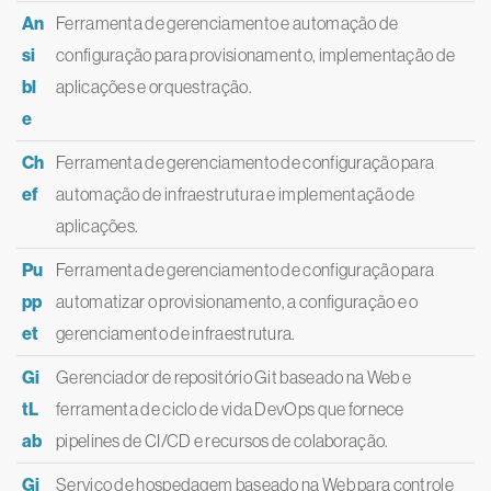
An
Ferramenta de gerenciamento e automação de
si
configuração para provisionamento, implementação de
bl
aplicações e orquestração.
e
Ch
Ferramenta de gerenciamento de configuração para
ef
automação de infraestrutura e implementação de
aplicações.
Pu
Ferramenta de gerenciamento de configuração para
pp
automatizar o provisionamento, a configuração e o
et
gerenciamento de infraestrutura.
Gi
Gerenciador de repositório Git baseado na Web e
tL
ferramenta de ciclo de vida DevOps que fornece
ab
pipelines de CI/CD e recursos de colaboração.
Gi
Serviço de hospedagem baseado na Web para controle