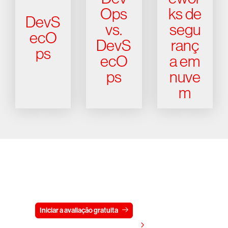
Ops
ks de
DevS
vs.
segu
ecO
DevS
ranç
ps
ecO
a em
ps
nuve
m
Experimente a CrowdStrike
gratuitamente por 15 dias
Iniciar a avaliação gratuita
Fale conosco
Visualizar preços