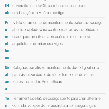
tH
de versão usando Git, com funcionalidades de
ub
colaboração e revisão de código.
Pr
Kit de ferramentas de monitoramento e alerta de código
o
aberto projetado para confiabilidade e escalabilidade,
m
usado para monitorar aplicações em containers e
et
arquiteturas de microsserviços.
he
us
Gr
Solução de análise e monitoramento de código aberto
af
para visualizar dados de séries temporais de várias
an
fontes, incluindo o Prometheus.
a
Te
Ferramenta de IaC de código aberto para criar, alterar e
rr
controlar versões de infraestrutura com segurança e