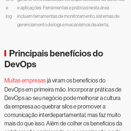
e
e aplicações. Ferramentas e práticas nesta área
log
incluem ferramentas de monitoramento, sistemas de
gerenciamento de logs e mecanismos de alerta.
Principais benefícios do
DevOps
Muitas empresas
já viram os benefícios do
DevOps em primeira mão. Incorporar práticas de
DevOps ao seu negócio pode melhorar a cultura
da empresa ao quebrar silos e promover a
comunicação interdepartamental, mas faz muito
mais do que isso. Além de colher os benefícios da