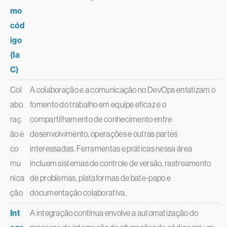
mo
cód
igo
(Ia
C)
Col
A colaboração e a comunicação no DevOps enfatizam o
abo
fomento do trabalho em equipe eficaz e o
raç
compartilhamento de conhecimento entre
ão e
desenvolvimento, operações e outras partes
co
interessadas. Ferramentas e práticas nessa área
mu
incluem sistemas de controle de versão, rastreamento
nica
de problemas, plataformas de bate-papo e
ção
documentação colaborativa.
Int
A integração contínua envolve a automatização do