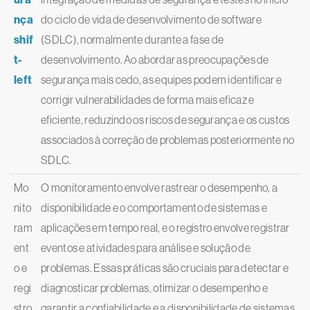
nça
do ciclo de vida de desenvolvimento de software
shif
(SDLC), normalmente durante a fase de
t-
desenvolvimento. Ao abordar as preocupações de
left
segurança mais cedo, as equipes podem identificar e
corrigir vulnerabilidades de forma mais eficaz e
eficiente, reduzindo os riscos de segurança e os custos
associados à correção de problemas posteriormente no
SDLC.
Mo
O monitoramento envolve rastrear o desempenho, a
nito
disponibilidade e o comportamento de sistemas e
ram
aplicações em tempo real, e o registro envolve registrar
ent
eventos e atividades para análise e solução de
o e
problemas. Essas práticas são cruciais para detectar e
regi
diagnosticar problemas, otimizar o desempenho e
stro
garantir a confiabilidade e a disponibilidade de sistemas