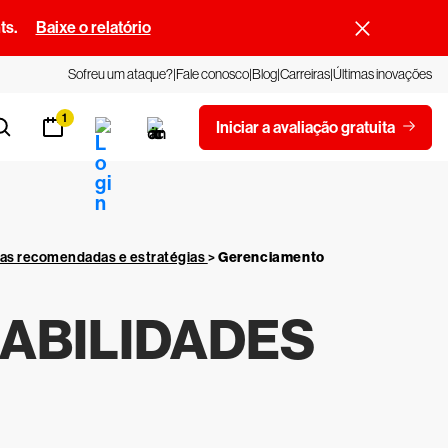
ts.
Baixe o relatório
Sofreu um ataque?
Fale conosco
Blog
Carreiras
Últimas inovações
1
Iniciar a avaliação gratuita
cas recomendadas e estratégias
>
Gerenciamento
ABILIDADES