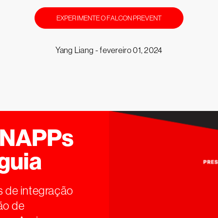
EXPERIMENTE O FALCON PREVENT
Yang Liang -
fevereiro 01, 2024
CNAPPs
guia
s de integração
ão de