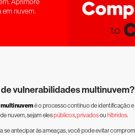
em. Aprimore
a em nuvem.
 de vulnerabilidades multinuvem?
 multinuvem
é o processo contínuo de identificação e
de nuvem, sejam eles
públicos
,
privados
ou
híbridos
.
 se antecipar às ameaças, você pode evitar comprome