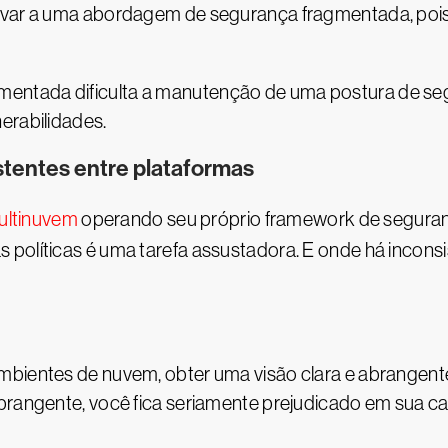
evar a uma abordagem de segurança fragmentada, pois 
entada dificulta a manutenção de uma postura de se
erabilidades.
istentes entre plataformas
ultinuvem
operando seu próprio framework de seguranç
políticas é uma tarefa assustadora. E onde há inconsi
bientes de nuvem, obter uma visão clara e abrangente
abrangente, você fica seriamente prejudicado em sua c