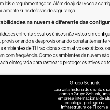
om leis e regulamentações. Além de ajudar você a corri
tinuamente suas defesas de segurança.
bilidades na nuvem é diferente das configur
idades enfrenta desafios únicos não vistos em configur
 provisionando e desprovisionando constantemente r
s ambientes de TI tradicionais com ativos estáticos, 
m com frequência. Como os ambientes de nuvem são t
 e integrada para rastrear e proteger os ativos de fo
Grupo Schunk
Leia esta história de cliente e s
como o Grupo Schunk, uma
empresa internacional de alt
tecnologia, protege sua
infraestrutura de TI com a