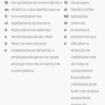
El
Um ambiente de nuvem híbrida é
Vi
Uma nuvem
as
dinâmico, o que significa que os
si
híbrida contém
ti
recursos podem ser
bil
aplicações,
ci
rapidamente ajustados e
id
sistemas,
d
realocados com base nas
a
processos e
a
necessidades atuais. Além
d
plataformas que
d
disso, no caso de picos
e
dificultam a
e
inesperados na demanda, a
obtenção de
empresa pode gerenciar esses
visibilidade total
picos por meio de um serviço de
de todos os
nuvem pública.
componentes.
Essa falta de
visibilidade pode
fazer com que sua
equipe deixe
passar um