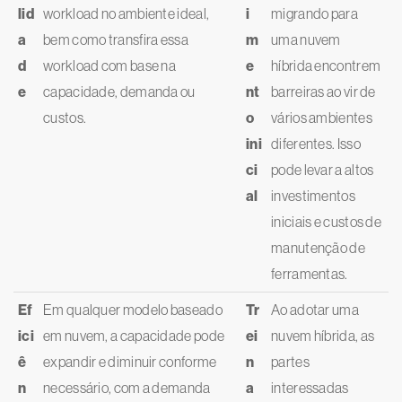
lid
workload no ambiente ideal,
i
migrando para
a
bem como transfira essa
m
uma nuvem
d
workload com base na
e
híbrida encontrem
e
capacidade, demanda ou
nt
barreiras ao vir de
custos.
o
vários ambientes
ini
diferentes. Isso
ci
pode levar a altos
al
investimentos
iniciais e custos de
manutenção de
ferramentas.
Ef
Em qualquer modelo baseado
Tr
Ao adotar uma
ici
em nuvem, a capacidade pode
ei
nuvem híbrida, as
ê
expandir e diminuir conforme
n
partes
n
necessário, com a demanda
a
interessadas