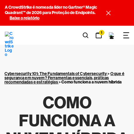
A CrowdStrike é nomeada líder no Gartner® Magic
Quadrant™ de 2026 para Proteção de Endpoints.
Baixe o relatório
1
Cybersecurity 101: The Fundamentals of Cybersecurity
>
O que é
segurança em nuvem? Ferramentas essenciais, práticas
recomendadas e estratégias
>
Como funciona a nuvem híbrida
COMO
FUNCIONA A