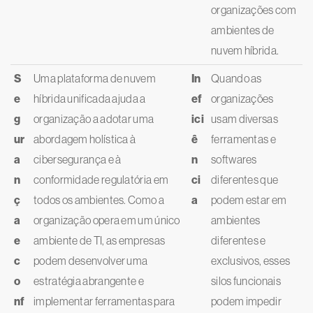
organizações com
ambientes de
nuvem híbrida.
S
Uma plataforma de nuvem
In
Quando as
e
híbrida unificada ajuda a
ef
organizações
g
organização a adotar uma
ici
usam diversas
ur
abordagem holística à
ê
ferramentas e
a
cibersegurança e à
n
softwares
n
conformidade regulatória em
ci
diferentes que
ç
todos os ambientes. Como a
a
podem estar em
a
organização opera em um único
ambientes
e
ambiente de TI, as empresas
diferentes e
c
podem desenvolver uma
exclusivos, esses
o
estratégia abrangente e
silos funcionais
nf
implementar ferramentas para
podem impedir