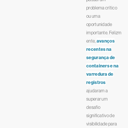
problema crítico
ou uma
oportunidade
importante. Felizm
ente,
avanços
recentes na
segurança de
containers e na
varredura de
registros
ajudaram a
superar um
desafio
significativo de
visibilidade para