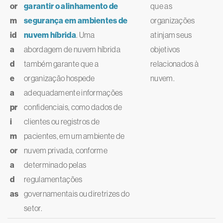
or
garantir o alinhamento de
que as
m
segurança em ambientes de
organizações
id
nuvem híbrida
. Uma
atinjam seus
a
abordagem de nuvem híbrida
objetivos
d
também garante que a
relacionados à
e
organização hospede
nuvem.
a
adequadamente informações
pr
confidenciais, como dados de
i
clientes ou registros de
m
pacientes, em um ambiente de
or
nuvem privada, conforme
a
determinado pelas
d
regulamentações
as
governamentais ou diretrizes do
setor.