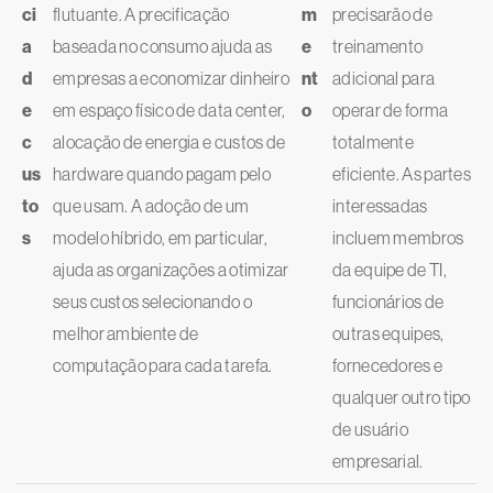
ci
flutuante. A precificação
m
precisarão de
a
baseada no consumo ajuda as
e
treinamento
d
empresas a economizar dinheiro
nt
adicional para
e
em espaço físico de data center,
o
operar de forma
c
alocação de energia e custos de
totalmente
us
hardware quando pagam pelo
eficiente. As partes
to
que usam. A adoção de um
interessadas
s
modelo híbrido, em particular,
incluem membros
ajuda as organizações a otimizar
da equipe de TI,
seus custos selecionando o
funcionários de
melhor ambiente de
outras equipes,
computação para cada tarefa.
fornecedores e
qualquer outro tipo
de usuário
empresarial.