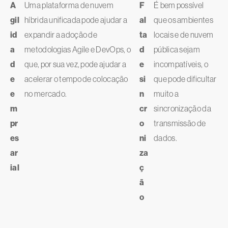
A
Uma plataforma de nuvem
F
É bem possível
gil
híbrida unificada pode ajudar a
al
que os ambientes
id
expandir a adoção de
ta
locais e de nuvem
a
metodologias Agile e DevOps, o
d
pública sejam
d
que, por sua vez, pode ajudar a
e
incompatíveis, o
e
acelerar o tempo de colocação
si
que pode dificultar
e
no mercado.
n
muito a
m
cr
sincronização da
pr
o
transmissão de
es
ni
dados.
ar
za
ial
ç
ã
o