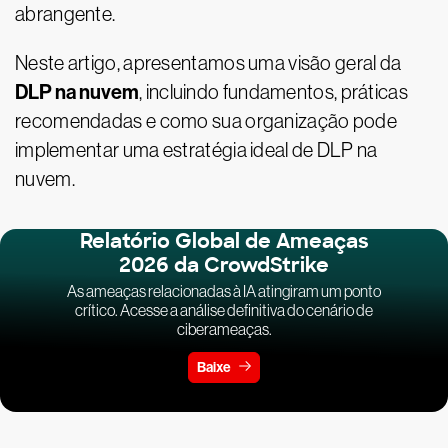
abrangente.
Neste artigo, apresentamos uma visão geral da
DLP na nuvem
, incluindo fundamentos, práticas
recomendadas e como sua organização pode
implementar uma estratégia ideal de DLP na
nuvem.
Relatório Global de Ameaças
2026 da CrowdStrike
As ameaças relacionadas à IA atingiram um ponto
crítico. Acesse a análise definitiva do cenário de
ciberameaças.
Baixe