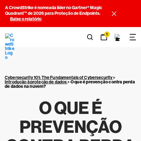
A CrowdStrike é nomeada líder no Gartner® Magic
Quadrant™ de 2026 para Proteção de Endpoints.
Baixe o relatório
1
Cybersecurity 101: The Fundamentals of Cybersecurity
>
Introdução à proteção de dados
>
O que é prevenção contra perda
de dados na nuvem?
O QUE É
PREVENÇÃO