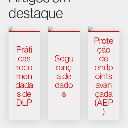
destaque
Prote
Práti
ção
cas
Segu
de
reco
ranç
endp
men
a de
oints
dada
dado
avan
s de
s
çada
DLP
(AEP
)