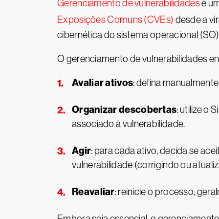
Gerenciamento de vulnerabilidades
é um
Exposições Comuns (CVEs)
desde a vir
cibernética do sistema operacional (SO
O gerenciamento de vulnerabilidades env
Avaliar ativos
: defina manualmente 
Organizar descobertas
: utilize 
associado à vulnerabilidade.
Agir
: para cada ativo, decida se ace
vulnerabilidade (corrigindo ou atualiz
Reavaliar
: reinicie o processo, ge
Embora seja essencial, o gerenciamento