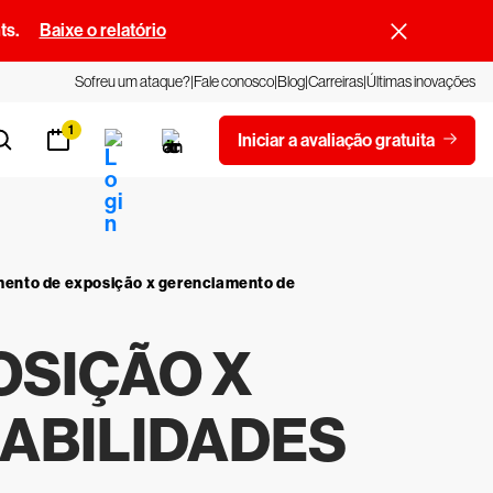
ts.
Baixe o relatório
Sofreu um ataque?
Fale conosco
Blog
Carreiras
Últimas inovações
1
Iniciar a avaliação gratuita
ento de exposição x gerenciamento de
OSIÇÃO X
ABILIDADES