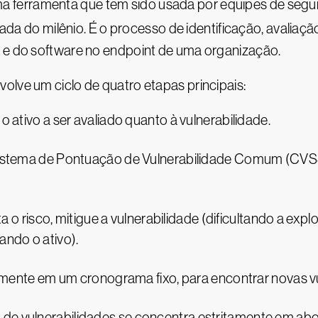
a ferramenta que tem sido usada por equipes de segu
ada do milênio. É o processo de identificação, avaliaç
) e do software no endpoint de uma organização.
olve um ciclo de quatro etapas principais:
o ativo a ser avaliado quanto à vulnerabilidade.
o Sistema de Pontuação de Vulnerabilidade Comum (CVS
ita o risco, mitigue a vulnerabilidade (dificultando a ex
ando o ativo).
ralmente em um cronograma fixo, para encontrar novas 
 de vulnerabilidades se concentra estritamente em abo