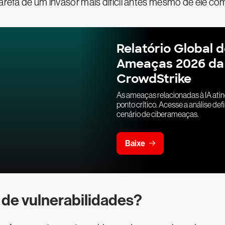
tarefa de um invasor mais difícil antes mesmo de ele co
Relatório Global 
Ameaças 2026 da
CrowdStrike
As ameaças relacionadas à IA ati
ponto crítico. Acesse a análise defi
cenário de ciberameaças.
Baixe
de vulnerabilidades?