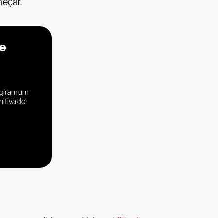
meçar.
de
ngiram um
nitiva do