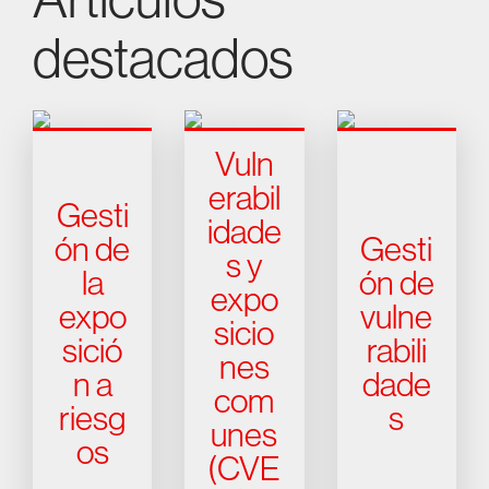
destacados
Vuln
erabil
Gesti
idade
ón de
Gesti
s y
la
ón de
expo
expo
vulne
sicio
sició
rabili
nes
n a
dade
com
riesg
s
unes
os
(CVE