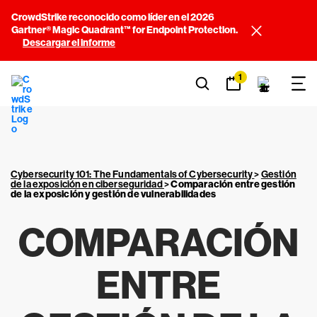
CrowdStrike reconocido como líder en el 2026
Gartner® Magic Quadrant™ for Endpoint Protection.
Descargar el informe
1
Cybersecurity 101: The Fundamentals of Cybersecurity
>
Gestión
de la exposición en ciberseguridad
>
Comparación entre gestión
de la exposición y gestión de vulnerabilidades
COMPARACIÓN
ENTRE