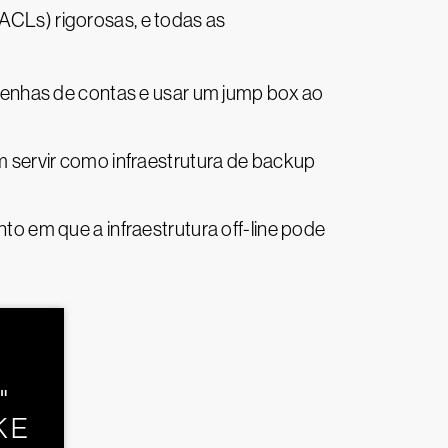
(ACLs) rigorosas, e todas as
r senhas de contas e usar um jump box ao
servir como infraestrutura de backup
 em que a infraestrutura off-line pode
"
KE