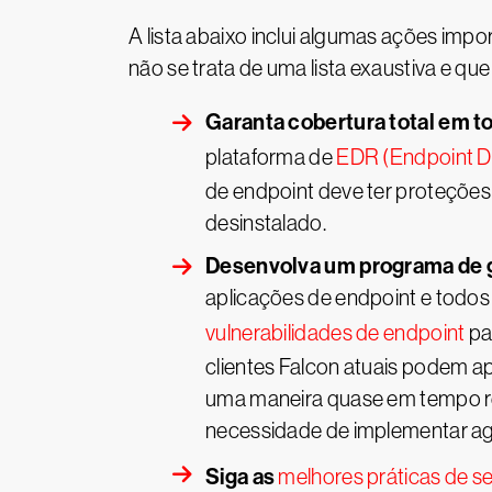
A lista abaixo inclui algumas ações imp
não se trata de uma lista exaustiva e qu
Garanta cobertura total em t
plataforma de
EDR (Endpoint D
de endpoint deve ter proteções 
desinstalado.
Desenvolva um programa de g
aplicações de endpoint e todos
vulnerabilidades de endpoint
par
clientes Falcon atuais podem a
uma maneira quase em tempo rea
necessidade de implementar age
Siga as
melhores práticas de s