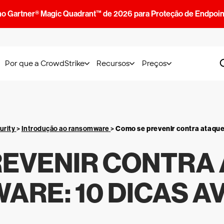
no Gartner® Magic Quadrant™ de 2026 para Proteção de Endpoin
Por que a CrowdStrike
Recursos
Preços
urity
>
Introdução ao ransomware
>
Como se prevenir contra ataqu
REVENIR CONTRA 
RE: 10 DICAS 