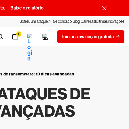
ts.
Baixe o relatório
Sofreu um ataque?
Fale conosco
Blog
Carreiras
Últimas inovações
1
Iniciar a avaliação gratuita
es de ransomware: 10 dicas avançadas
ATAQUES DE
AVANÇADAS