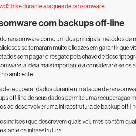
owdStrike durante ataques de ransomware
.
nsomware com backups off-line
o do ransomware como um dos principais métodos de 
liciosos se tornaram muito eficazes em garantir que v
tados sem pagar o resgate pela chave de descriptogra
nsomware, a ideia mais importante a considerar é se o
 no ambiente.
ra de recuperar dados durante um ataque de ransomwa
ps off-line de seus dados permite uma recuperação m
s ao desenvolver uma infraestrutura de backup off-li
 os índices (que descrevem quais volumes contêm qua
tante da infraestrutura.