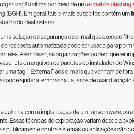
 organização vítima por meio de um
e-mail de phishing
g (BGH). Em geral, tais e-mails suspeitos contêm um l
balho do destinatário.
ma solução de segurança de e-mail que execute filtr
 de resposta automatizada pode ser usada para permiti
 com eles. Além disso, as organizações podem querer i
javascripts ou arquivos de pacotes do instalador do W
nar uma tag “[Externa]” aos e-mails que venham de f
il pode ajudar a lembrar os usuários de usar discrição 
ue culmina com a implantação de um ransomware, os a
ints. Essas técnicas de exploração variam desde a exp
veis publicamente contra sistemas ou aplicações não cor