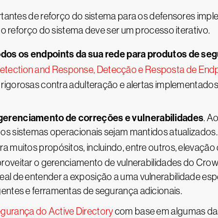
ortantes de reforço do sistema para os defensores im
e o reforço do sistema deve ser um processo iterativo.
odos os endpoints da sua rede para produtos de se
etection and Response, Detecção e Resposta de Endp
rigorosas contra adulteração e alertas implementados 
erenciamento de correções e vulnerabilidades
. A
 os sistemas operacionais sejam mantidos atualizado
a muitos propósitos, incluindo, entre outros, elevação 
proveitar o gerenciamento de vulnerabilidades do Crow
l de entender a exposição a uma vulnerabilidade esp
ntes e ferramentas de segurança adicionais.
egurança do Active Directory
com base em algumas das