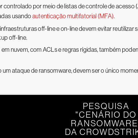
 controlado por meio de listas de controle de acesso 
zadas usando
autenticação multifatorial (MFA)
.
fraestruturas off-line e on-line devem evitar reutiliza
up off-line.
em nuvem, com ACLs e regras rígidas, também podem 
 um ataque de ransomware, devem ser o único momento
PESQUISA
"CENÁRIO DO
RANSOMWARE
DA CROWDSTRI