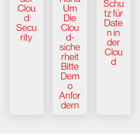
Schu
Clou
Um
tz für
d
Die
Date
Secu
Clou
n in
rity
d-
der
siche
Clou
rheit
d
Bitte
Dem
o
Anfor
dern