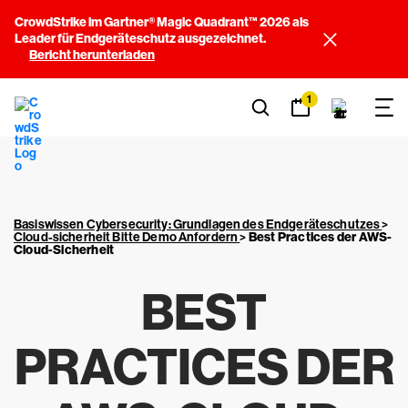
CrowdStrike im Gartner® Magic Quadrant™ 2026 als
Leader für Endgeräteschutz ausgezeichnet.
Bericht herunterladen
1
Basiswissen Cybersecurity: Grundlagen des Endgeräteschutzes
>
Cloud-sicherheit Bitte Demo Anfordern
>
Best Practices der AWS-
Cloud-Sicherheit
BEST
PRACTICES DER