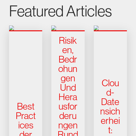
Featured Articles
Risik
en,
Bedr
ohun
gen
Clou
Und
d-
Hera
Date
Best
usfor
nsich
Pract
deru
erhei
ices
ngen
t:
der
Rund