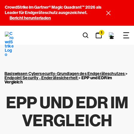
CrowdStrike im Gartner® Magic Quadrant™ 2026 als
Leader für Endgeräteschutz ausgezeichnet.
Bericht herunterladen
1
Basiswissen Cybersecurity: Grundlagen des Endgeräteschutzes
>
Endpoint Security - Enderätesicherheit
>
EPP und EDR
im
Vergleich
EPP UND EDR
IM
VERGLEICH