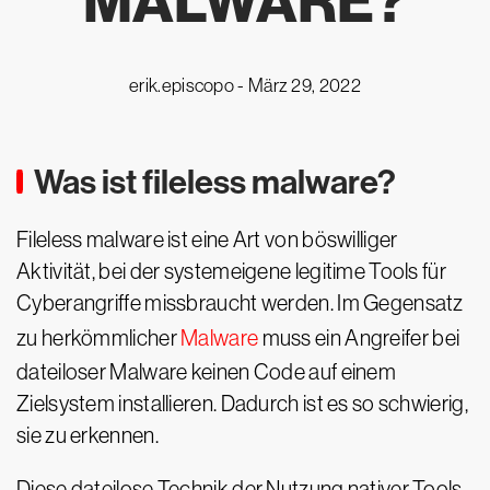
MALWARE?
erik.episcopo -
März 29, 2022
Was ist fileless malware?
Fileless malware ist eine Art von böswilliger
Aktivität, bei der systemeigene legitime Tools für
Cyberangriffe missbraucht werden. Im Gegensatz
zu herkömmlicher
Malware
muss ein Angreifer bei
dateiloser Malware keinen Code auf einem
Zielsystem installieren. Dadurch ist es so schwierig,
sie zu erkennen.
Diese dateilose Technik der Nutzung nativer Tools