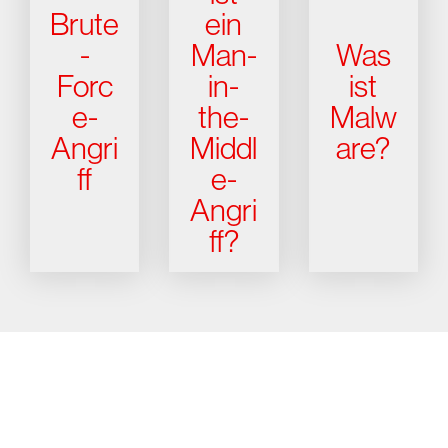
Brute
ein
-
Man-
Was
Forc
in-
ist
e-
the-
Malw
Angri
Middl
are?
ff
e-
Angri
ff?
Testen Sie CrowdStrike
15 Tage kostenlos