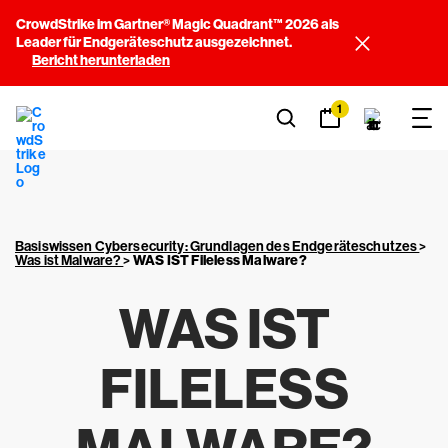
CrowdStrike im Gartner® Magic Quadrant™ 2026 als
Leader für Endgeräteschutz ausgezeichnet.
Bericht herunterladen
1
Basiswissen Cybersecurity: Grundlagen des Endgeräteschutzes
>
Was ist Malware?
>
WAS IST Fileless Malware?
WAS IST
FILELESS