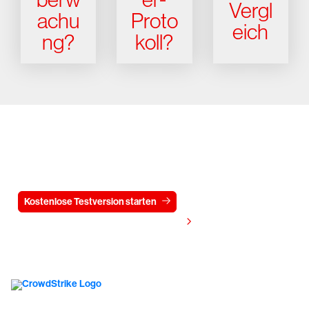
Vergl
achu
Proto
eich
ng?
koll?
Testen Sie CrowdStrike
15 Tage kostenlos
Kostenlose Testversion starten
Kontaktieren Sie uns
Preis anzeigen