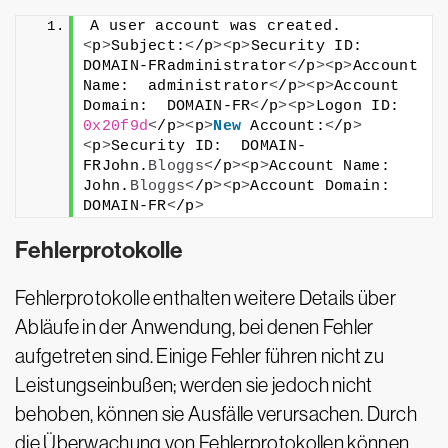
A user account was created.
<
p
>
Subject:
<
/p
><
p
>
Security ID:  
DOMAIN-FRadministrator
<
/p
><
p
>
Account 
Name:  administrator
<
/p
><
p
>
Account 
Domain:  DOMAIN-FR
<
/p
><
p
>
Logon ID:  
0x20f9d
<
/p
><
p
>
New
 Account:
<
/p
>
<
p
>
Security ID:  DOMAIN-
FRJohn.
Bloggs
<
/p
><
p
>
Account Name:  
John.
Bloggs
<
/p
><
p
>
Account Domain:  
DOMAIN-FR
<
/p
>
Fehlerprotokolle
Fehlerprotokolle enthalten weitere Details über
Abläufe in der Anwendung, bei denen Fehler
aufgetreten sind. Einige Fehler führen nicht zu
Leistungseinbußen; werden sie jedoch nicht
behoben, können sie Ausfälle verursachen. Durch
die Überwachung von Fehlerprotokollen können