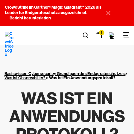
CrowdStrike im Gartner® Magic Quadrant™ 2026 als
Leader für Endgeräteschutz ausgezeichnet.
Bericht herunterladen
1
Basiswissen Cybersecurity: Grundlagen des Endgeräteschutzes
>
Was ist Observability?
>
Was Ist Ein Anwendungsprotokoll?
WAS IST EIN
ANWENDUNGS