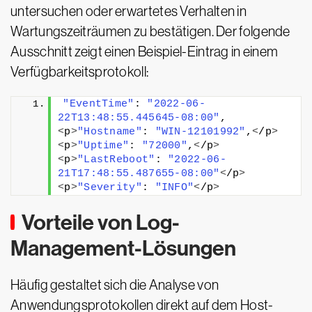
untersuchen oder erwartetes Verhalten in
Wartungszeiträumen zu bestätigen. Der folgende
Ausschnitt zeigt einen Beispiel-Eintrag in einem
Verfügbarkeitsprotokoll:
"EventTime"
: 
"2022-06-
22T13:48:55.445645-08:00"
,
<
p
>
"Hostname"
: 
"WIN-12101992"
,
<
/p
>
<
p
>
"Uptime"
: 
"72000"
,
<
/p
>
<
p
>
"LastReboot"
: 
"2022-06-
21T17:48:55.487655-08:00"
<
/p
>
<
p
>
"Severity"
: 
"INFO"
<
/p
>
Vorteile von Log-
Management-Lösungen
Häufig gestaltet sich die Analyse von
Anwendungsprotokollen direkt auf dem Host-