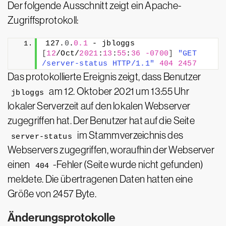
Der folgende Ausschnitt zeigt ein Apache-
Zugriffsprotokoll:
127.
0
.
0.1
 - jbloggs 
[
12
/Oct/
2021
:
13
:
55
:
36
-0700
]
"GET 
/server-status HTTP/1.1"
404
2457
Das protokollierte Ereignis zeigt, dass Benutzer
am 12. Oktober 2021 um 13:55 Uhr
jbloggs
lokaler Serverzeit auf den lokalen Webserver
zugegriffen hat. Der Benutzer hat auf die Seite
im Stammverzeichnis des
server-status
Webservers zugegriffen, woraufhin der Webserver
einen
-Fehler (Seite wurde nicht gefunden)
404
meldete. Die übertragenen Daten hatten eine
Größe von 2457 Byte.
Änderungsprotokolle