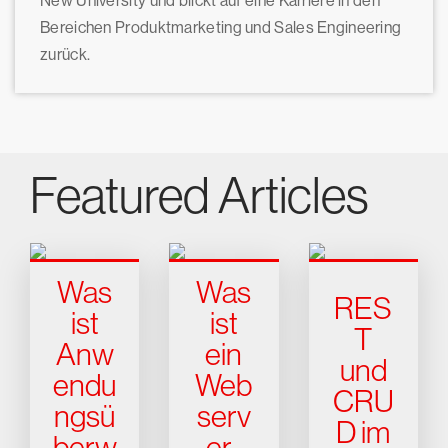
New University und blickt auf eine Karriere in den
Bereichen Produktmarketing und Sales Engineering
zurück.
Featured Articles
Was
Was
RES
ist
ist
T
Anw
ein
und
endu
Web
CRU
ngsü
serv
D im
berw
er-