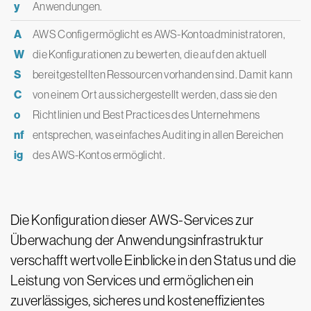
y
Anwendungen.
A
AWS Config ermöglicht es AWS-Kontoadministratoren,
W
die Konfigurationen zu bewerten, die auf den aktuell
S
bereitgestellten Ressourcen vorhanden sind. Damit kann
C
von einem Ort aus sichergestellt werden, dass sie den
o
Richtlinien und Best Practices des Unternehmens
nf
entsprechen, was einfaches Auditing in allen Bereichen
ig
des AWS-Kontos ermöglicht.
Die Konfiguration dieser AWS-Services zur
Überwachung der Anwendungsinfrastruktur
verschafft wertvolle Einblicke in den Status und die
Leistung von Services und ermöglichen ein
zuverlässiges, sicheres und kosteneffizientes