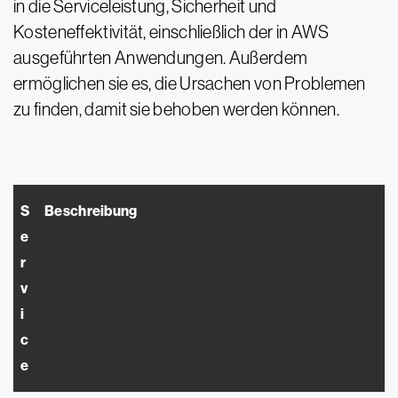
in die Serviceleistung, Sicherheit und
Kosteneffektivität, einschließlich der in AWS
ausgeführten Anwendungen. Außerdem
ermöglichen sie es, die Ursachen von Problemen
zu finden, damit sie behoben werden können.
S
Beschreibung
e
r
v
i
c
e