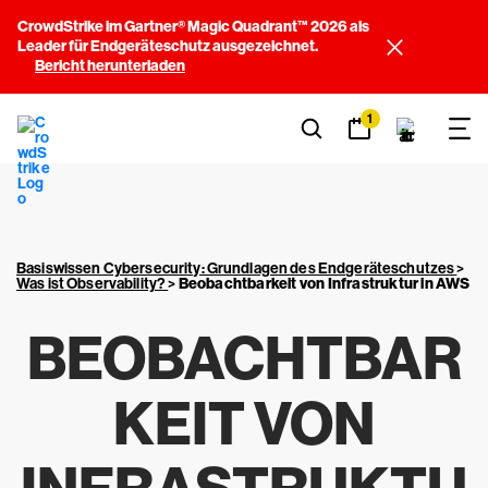
CrowdStrike im Gartner® Magic Quadrant™ 2026 als
Leader für Endgeräteschutz ausgezeichnet.
Bericht herunterladen
1
Basiswissen Cybersecurity: Grundlagen des Endgeräteschutzes
>
Was ist Observability?
>
Beobachtbarkeit von Infrastruktur in AWS
BEOBACHTBAR
KEIT VON