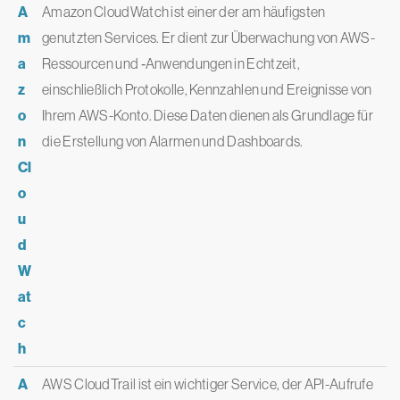
A
Amazon CloudWatch ist einer der am häufigsten
m
genutzten Services. Er dient zur Überwachung von AWS-
a
Ressourcen und ‑Anwendungen in Echtzeit,
z
einschließlich Protokolle, Kennzahlen und Ereignisse von
o
Ihrem AWS-Konto. Diese Daten dienen als Grundlage für
n
die Erstellung von Alarmen und Dashboards.
Cl
o
u
d
W
at
c
h
A
AWS CloudTrail ist ein wichtiger Service, der API-Aufrufe