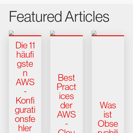
Featured Articles
Die 11
häufi
gste
n
Best
AWS
Pract
-
ices
Konfi
der
Was
gurati
AWS
ist
onsfe
-
Obse
hler
Clou
rvabili