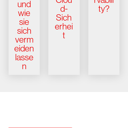
und
d-
ty?
wie
Sich
sie
erhei
sich
t
verm
eiden
lasse
n
Testen Sie CrowdStrike
15 Tage kostenlos