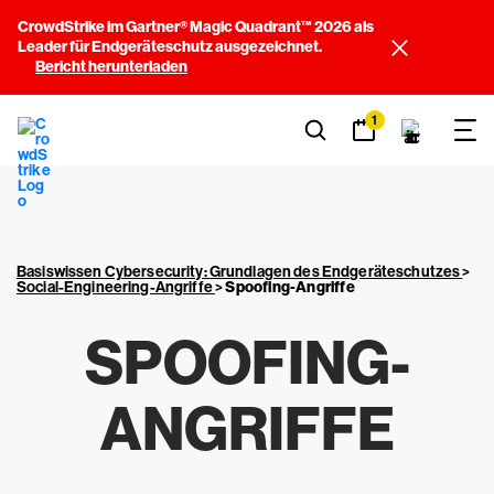
CrowdStrike im Gartner® Magic Quadrant™ 2026 als
Leader für Endgeräteschutz ausgezeichnet.
Bericht herunterladen
1
Basiswissen Cybersecurity: Grundlagen des Endgeräteschutzes
>
Social-Engineering-Angriffe
>
Spoofing-Angriffe
SPOOFING-
ANGRIFFE