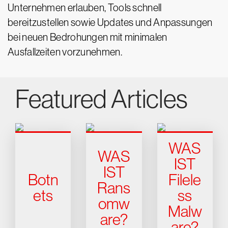
Unternehmen erlauben, Tools schnell
bereitzustellen sowie Updates und Anpassungen
bei neuen Bedrohungen mit minimalen
Ausfallzeiten vorzunehmen.
Featured Articles
WAS
WAS
IST
IST
Botn
Filele
Rans
ets
ss
omw
Malw
are?
are?