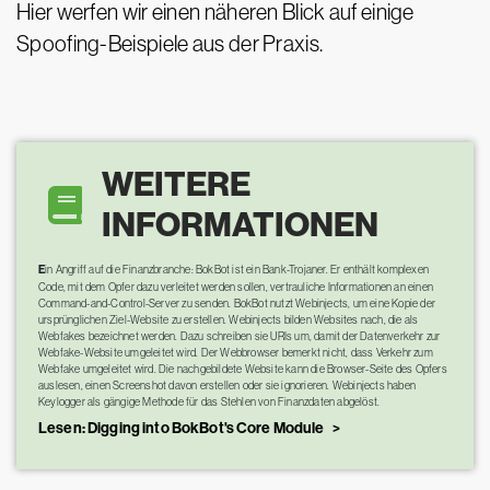
Hier werfen wir einen näheren Blick auf einige
Spoofing-Beispiele aus der Praxis.
WEITERE
INFORMATIONEN
E
in Angriff auf die Finanzbranche:
BokBot ist ein Bank-Trojaner. Er enthält komplexen
Code, mit dem Opfer dazu verleitet werden sollen, vertrauliche Informationen an einen
Command-and-Control-Server zu senden. BokBot nutzt Webinjects, um eine Kopie der
ursprünglichen Ziel-Website zu erstellen. Webinjects bilden Websites nach, die als
Webfakes bezeichnet werden. Dazu schreiben sie URIs um, damit der Datenverkehr zur
Webfake-Website umgeleitet wird. Der Webbrowser bemerkt nicht, dass Verkehr zum
Webfake umgeleitet wird. Die nachgebildete Website kann die Browser-Seite des Opfers
auslesen, einen Screenshot davon erstellen oder sie ignorieren. Webinjects haben
Keylogger als gängige Methode für das Stehlen von Finanzdaten abgelöst.
Lesen: Digging into BokBot's Core Module