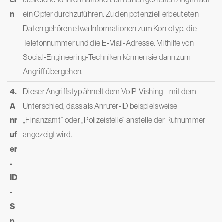
n
ein Opfer durchzuführen. Zu den potenziell erbeuteten
Daten gehören etwa Informationen zum Kontotyp, die
Telefonnummer und die E‑Mail-Adresse. Mithilfe von
Social‑Engineering-Techniken können sie dann zum
Angriff übergehen.
4.
Dieser Angriffstyp ähnelt dem VoIP-Vishing – mit dem
A
Unterschied, dass als Anrufer‑ID beispielsweise
nr
„Finanzamt“ oder „Polizeistelle“ anstelle der Rufnummer
uf
angezeigt wird.
er
-
ID
-
S
p