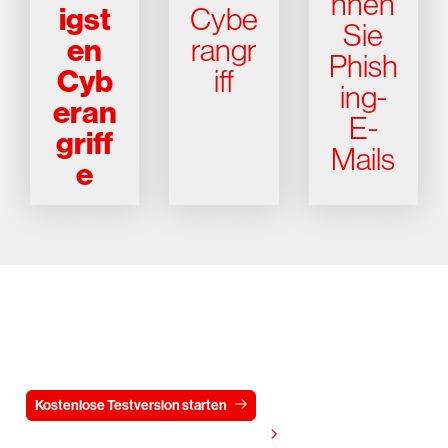
nnen
igst
Cybe
Sie
en
rangr
Phish
Cyb
iff
ing-
eran
E-
griff
Mails
e
Testen Sie CrowdStrike
15 Tage kostenlos
Kostenlose Testversion starten
Kontaktieren Sie uns
Preis anzeigen