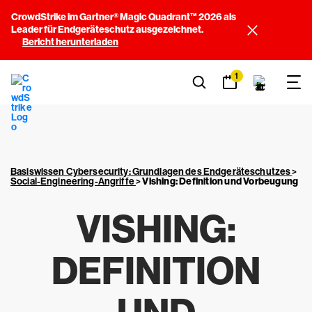
CrowdStrike im Gartner® Magic Quadrant™ 2026 als
Leader für Endgeräteschutz ausgezeichnet.
Bericht herunterladen
1
Basiswissen Cybersecurity: Grundlagen des Endgeräteschutzes
>
Social-Engineering-Angriffe
>
Vishing: Definition und Vorbeugung
VISHING:
DEFINITION