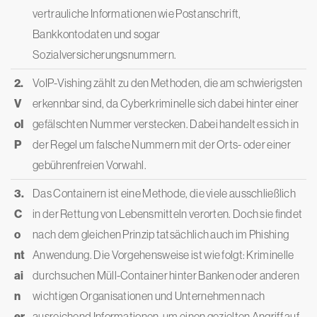
vertrauliche Informationen wie Postanschrift,
Bankkontodaten und sogar
Sozialversicherungsnummern.
2.
VoIP-Vishing zählt zu den Methoden, die am schwierigsten
V
erkennbar sind, da Cyberkriminelle sich dabei hinter einer
oI
gefälschten Nummer verstecken. Dabei handelt es sich in
P
der Regel um falsche Nummern mit der Orts- oder einer
gebührenfreien Vorwahl.
3.
Das Containern ist eine Methode, die viele ausschließlich
C
in der Rettung von Lebensmitteln verorten. Doch sie findet
o
nach dem gleichen Prinzip tatsächlich auch im Phishing
nt
Anwendung. Die Vorgehensweise ist wie folgt: Kriminelle
ai
durchsuchen Müll-Container hinter Banken oder anderen
n
wichtigen Organisationen und Unternehmen nach
er
ausreichend Informationen, um einen gezielten Angriff auf