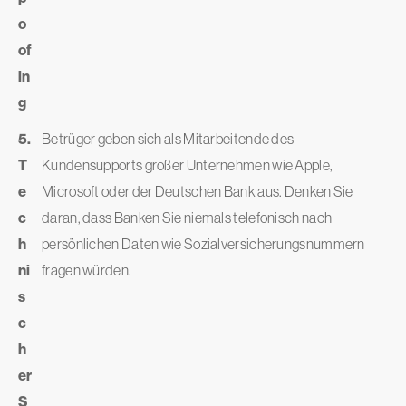
o
of
in
g
5.
Betrüger geben sich als Mitarbeitende des
T
Kundensupports großer Unternehmen wie Apple,
e
Microsoft oder der Deutschen Bank aus. Denken Sie
c
daran, dass Banken Sie niemals telefonisch nach
h
persönlichen Daten wie Sozialversicherungsnummern
ni
fragen würden.
s
c
h
er
S