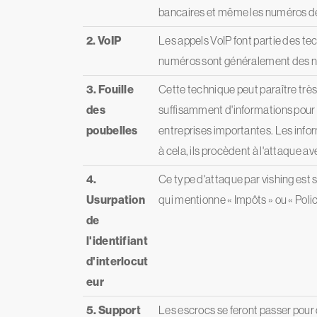
bancaires et même les numéros de 
2. VoIP
Les appels VoIP font partie des tec
numéros sont généralement des nu
3. Fouille
Cette technique peut paraître très
des
suffisamment d'informations pour e
poubelles
entreprises importantes. Les infor
à cela, ils procèdent à l'attaque a
4.
Ce type d'attaque par vishing est si
Usurpation
qui mentionne « Impôts » ou « Polic
de
l'identifiant
d'interlocut
eur
5. Support
Les escrocs se feront passer pour