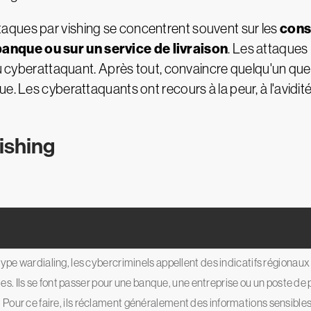
cons
attaques par vishing se concentrent souvent sur les
anque ou sur un service de livraison
. Les attaques
 du cyberattaquant. Après tout, convaincre quelqu'un q
ue. Les cyberattaquants ont recours à la peur, à l'avidi
vishing
type wardialing, les cybercriminels appellent des indicatifs régionau
imes. Ils se font passer pour une banque, une entreprise ou un poste de 
Pour ce faire, ils réclament généralement des informations sensibl