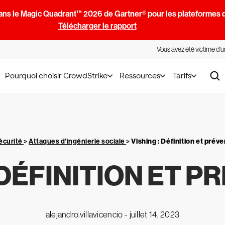
ans le Magic Quadrant™ 2026 de Gartner® pour les plateformes d
Télécharger le rapport
Vous avez été victime d'
Pourquoi choisir CrowdStrike
Ressources
Tarifs
écurité
>
Attaques d'ingénierie sociale
>
Vishing : Définition et prév
 DÉFINITION ET 
alejandro.villavicencio -
juillet 14, 2023