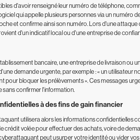
ibles d'avoir renseigné leur numéro de téléphone, comme
 logiciel qui appelle plusieurs personnes via un numéro
he et confirme ainsi son numéro. Lors d'une attaque de 
l provient d'un indicatif local ou d'une entreprise de co
tablissement bancaire, une entreprise de livraison ou un s
ne demande urgente, par exemple : « un utilisateur non 
nant pour bloquer les prélèvements ». Ces messages urg
se sans confirmer l'information.
fidentielles à des fins de gain financier
taquant utilisera alors les informations confidentielles col
 de crédit volée pour effectuer des achats, voire de dem
 cyberattaquant peut usurper votre identité ou vider v