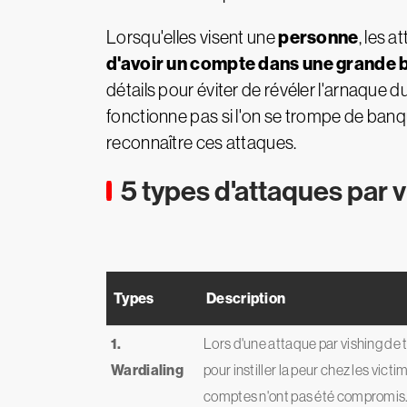
personne
Lorsqu'elles visent une
, les 
d'avoir un compte dans une grande b
détails pour éviter de révéler l'arnaque
fonctionne pas si l'on se trompe de banq
reconnaître ces attaques.
5 types d'attaques par 
Types
Description
1.
Lors d'une attaque par vishing de 
Wardialing
pour instiller la peur chez les vict
comptes n'ont pas été compromis. 