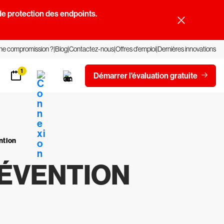
e protection des endpoints.
une compromission ?
Blog
Contactez-nous
Offres d'emploi
Dernières innovations
1
Démarrer l'évaluation gratuite
ention
PRÉVENTION