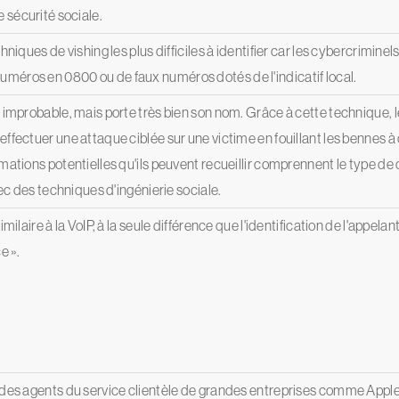
sécurité sociale.
hniques de vishing les plus difficiles à identifier car les cybercrimin
méros en 0800 ou de faux numéros dotés de l'indicatif local.
 improbable, mais porte très bien son nom. Grâce à cette technique, 
ffectuer une attaque ciblée sur une victime en fouillant les bennes à
mations potentielles qu'ils peuvent recueillir comprennent le type de
vec des techniques d'ingénierie sociale.
milaire à la VoIP, à la seule différence que l'identification de l'appela
e ».
 des agents du service clientèle de grandes entreprises comme Apple,