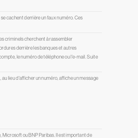
els se cachent derrière un faux numéro. Ces
les criminels cherchent à rassembler
 ordures derrière les banques et autres
 compte, le numéro de téléphone ou l'e-mail. Suite
nt, au lieu d'afficher un numéro, affiche un message
 Microsoft ou BNP Paribas. Il est important de