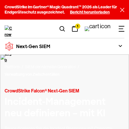
CrowdStrike im Gartner® Magic Quadrant™ 2026 als Leader für
Endgeräteschutz ausgezeichnet.
Bericht herunterladen
1
Next-Gen SIEM
Plattform
SIEM der nächsten Generation
Verwaltung von Zwischenfällen
CrowdStrike Falcon® Next-Gen SIEM
Incident-Management
neu definieren – mit KI
Revolutionieren Sie die Incident Response mit Charlotte