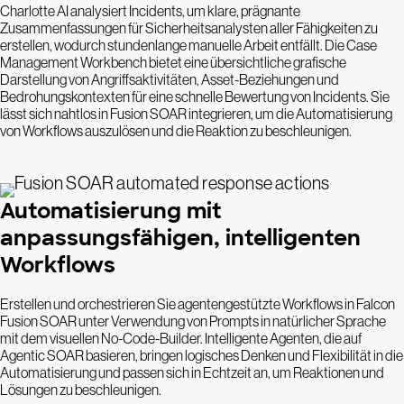
Charlotte AI analysiert Incidents, um klare, prägnante
Zusammenfassungen für Sicherheitsanalysten aller Fähigkeiten zu
erstellen, wodurch stundenlange manuelle Arbeit entfällt. Die Case
Management Workbench bietet eine übersichtliche grafische
Darstellung von Angriffsaktivitäten, Asset-Beziehungen und
Bedrohungskontexten für eine schnelle Bewertung von Incidents. Sie
lässt sich nahtlos in Fusion SOAR integrieren, um die Automatisierung
von Workflows auszulösen und die Reaktion zu beschleunigen.
Automatisierung mit
anpassungsfähigen, intelligenten
Workflows
Erstellen und orchestrieren Sie agentengestützte Workflows in Falcon
Fusion SOAR unter Verwendung von Prompts in natürlicher Sprache
mit dem visuellen No-Code-Builder. Intelligente Agenten, die auf
Agentic SOAR basieren, bringen logisches Denken und Flexibilität in die
Automatisierung und passen sich in Echtzeit an, um Reaktionen und
Lösungen zu beschleunigen.