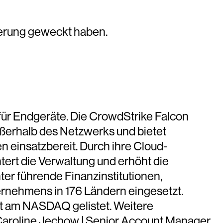
ierung geweckt haben.
für Endgeräte. Die CrowdStrike Falcon
außerhalb des Netzwerks und bietet
 einsatzbereit. Durch ihre Cloud-
htert die Verwaltung und erhöht die
ter führende Finanzinstitutionen,
nehmens in 176 Ländern eingesetzt.
ist am NASDAQ gelistet. Weitere
roline Jechow | Senior Account Manager