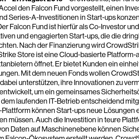
ccel den Falcon Fund vorgestellt, einen Inv
nd Series-A-Investitionen in Start-ups konze
er Falcon Fund ist hierfür als Co-Investor un
ven und engagierten Start-ups, die die dringl
hten. Nach der Finanzierung wird CrowdStrik
ke Store ist eine Cloud-basierte Platform-a
anbietern öffnet. Er bietet Kunden ein einh
gen. Mit dem neuen Fonds wollen CrowdStrik
dabei unterstützen, ihre Innovationen zu verm
entwickelt, um ein gemeinsames Sicherheitsö
d dem laufenden IT-Betrieb entscheidend mitg
Plattform können Start-ups neue Lösungen en
müssen. Auch die Investition in teure Plattfo
e von Daten auf Maschinenebene können Sich
im Falcon-Ökosystem erstellt werden. Crowd