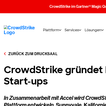
CrowdStrike im Gartner® Magic Q
Plattform
Services
Lösungen
ZURÜCK ZUM DRUCKSAAL
CrowdStrike gründet 
Start-ups
In Zusammenarbeit mit Accel wird CrowdStr
Plattform entwickeln.
Sunnyvale, Kaliforni