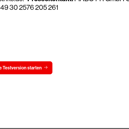
+49 30 2576 205 261
Testen Sie CrowdStrike
15 Tage kostenlos
Preis 
 Testversion starten
Kontaktieren Sie uns