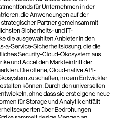
estmentfonds für Unternehmen in der
ntrieren, die Anwendungen auf der
d strategischer Partner gemeinsam mit
ichsten Sicherheits- und IT-
e die ausgewählten Anbieter in den
s-a-Service-Sicherheitslösung, die die
eitliches Security-Cloud-Ökosystem aus
e und Accel den Markteintritt der
arkten. Die offene, Cloud-native API-
kosystem zu schaffen, in dem Entwickler
estalten können. Durch den universellen
twickeln, ohne dass sie erst eigene neue
rmen für Storage und Analytik entfällt
erheitsexperten über Bedrohungen
Strike sammelt riesige Mengen an