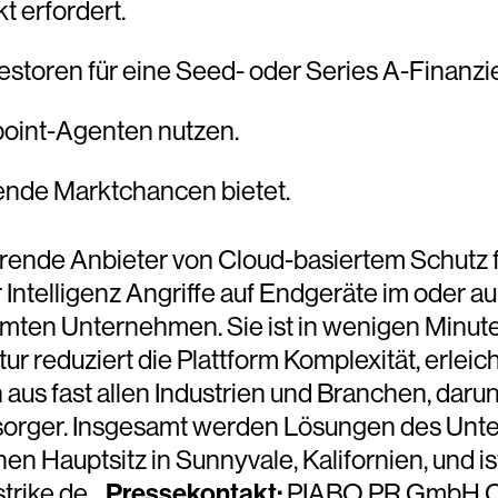
 erfordert.
vestoren für eine Seed- oder Series A-Finanz
oint-Agenten nutzen.
ende Marktchancen bietet.
hrende Anbieter von Cloud-basiertem Schutz 
er Intelligenz Angriffe auf Endgeräte im oder 
mten Unternehmen. Sie ist in wenigen Minuten
ur reduziert die Plattform Komplexität, erleic
aus fast allen Industrien und Branchen, darun
rger. Insgesamt werden Lösungen des Unter
en Hauptsitz in Sunnyvale, Kalifornien, und 
strike.de.
Pressekontakt:
PIABO PR GmbH Ca