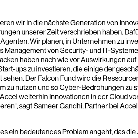
eren wir in die nächste Generation von Innova
rungen unserer Zeit verschrieben haben. Dafür
-Agenten. Wir planen, in Unternehmen zu inve
das Management von Security- und IT-Systeme
tacken haben nach wie vor Auswirkungen auf
tart-ups zu investieren, die einige der gesch
sehen. Der Falcon Fund wird die Ressourcen be
rm zu nutzen und so Cyber-Bedrohungen zu st
cel weiterhin Innovationen in der Cloud vo
en", sagt Sameer Gandhi, Partner bei Accel. U
hes ein bedeutendes Problem angeht, das di