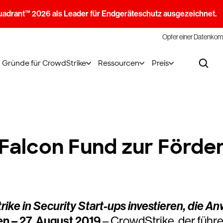
uadrant™ 2026 als Leader für Endgeräteschutz ausgezeichnet.
Opfer einer Datenkom
Gründe für CrowdStrike
Ressourcen
Preis
Falcon Fund zur Förder
ike in Security Start-ups investieren, die 
en – 27. August 2019
– CrowdStrike, der führ