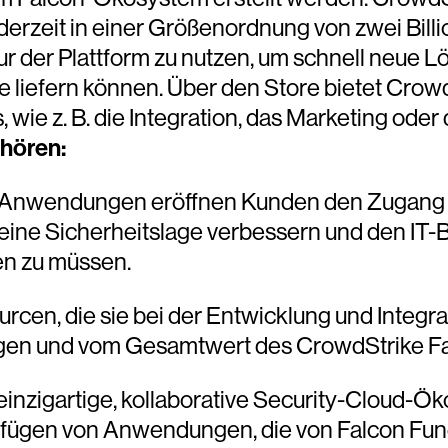
erzeit in einer Größenordnung von zwei Bill
tur der Plattform zu nutzen, um schnell neue L
 liefern können. Über den Store bietet Cro
s, wie z. B. die Integration, das Marketing od
hören:
te Anwendungen eröffnen Kunden den Zugan
meine Sicherheitslage verbessern und den IT-
en zu müssen.
ourcen, die sie bei der Entwicklung und Integ
gen und vom Gesamtwert des CrowdStrike Fal
 einzigartige, kollaborative Security-Cloud-
ufügen von Anwendungen, die von Falcon Fund