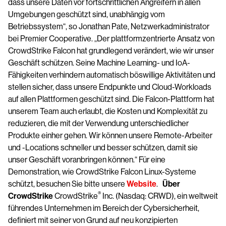
dass unsere Daten vor fortschrittlichen Angreifern in allen
Umgebungen geschützt sind, unabhängig vom
Betriebssystem“, so Jonathan Pate, Netzwerkadministrator
bei Premier Cooperative. „Der plattformzentrierte Ansatz von
CrowdStrike Falcon hat grundlegend verändert, wie wir unser
Geschäft schützen. Seine Machine Learning- und IoA-
Fähigkeiten verhindern automatisch böswillige Aktivitäten und
stellen sicher, dass unsere Endpunkte und Cloud-Workloads
auf allen Plattformen geschützt sind. Die Falcon-Plattform hat
unserem Team auch erlaubt, die Kosten und Komplexität zu
reduzieren, die mit der Verwendung unterschiedlicher
Produkte einher gehen. Wir können unsere Remote-Arbeiter
und -Locations schneller und besser schützen, damit sie
unser Geschäft voranbringen können.“ Für eine
Demonstration, wie CrowdStrike Falcon Linux-Systeme
schützt, besuchen Sie bitte unsere
Website
.
Über
®
CrowdStrike
CrowdStrike
Inc. (Nasdaq: CRWD), ein weltweit
führendes Unternehmen im Bereich der Cybersicherheit,
definiert mit seiner von Grund auf neu konzipierten