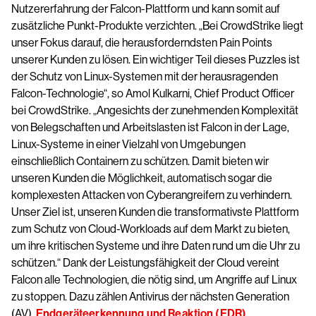
Nutzererfahrung der Falcon-Plattform und kann somit auf
zusätzliche Punkt-Produkte verzichten. „Bei CrowdStrike liegt
unser Fokus darauf, die herausforderndsten Pain Points
unserer Kunden zu lösen. Ein wichtiger Teil dieses Puzzles ist
der Schutz von Linux-Systemen mit der herausragenden
Falcon-Technologie“, so Amol Kulkarni, Chief Product Officer
bei CrowdStrike. „Angesichts der zunehmenden Komplexität
von Belegschaften und Arbeitslasten ist Falcon in der Lage,
Linux-Systeme in einer Vielzahl von Umgebungen
einschließlich Containern zu schützen. Damit bieten wir
unseren Kunden die Möglichkeit, automatisch sogar die
komplexesten Attacken von Cyberangreifern zu verhindern.
Unser Ziel ist, unseren Kunden die transformativste Plattform
zum Schutz von Cloud-Workloads auf dem Markt zu bieten,
um ihre kritischen Systeme und ihre Daten rund um die Uhr zu
schützen.“ Dank der Leistungsfähigkeit der Cloud vereint
Falcon alle Technologien, die nötig sind, um Angriffe auf Linux
zu stoppen. Dazu zählen Antivirus der nächsten Generation
(AV),
Endgeräteerkennung und Reaktion (EDR)
,