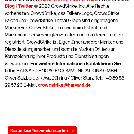
Blog
|
Twitter
© 2020 CrowdStrike, Inc. Alle Rechte
vorbehalten. CrowdStrike, das Falken-Logo, CrowdStrike
Falcon und CrowdStrike Threat Graph sind eingetragene
Marken von CrowdStrike, Inc. und beim Patent- und
Markenamt der Vereinigten Staaten und in anderen Ländern
registriert. CrowdStrike ist Eigentümer anderer Marken und
Dienstleistungsmarken und kann die Marken Dritter zur
Kennzeichnung ihrer Produkte und Dienstleistungen
verwenden
Für weitere Informationen kontaktieren Sie
bitte:
HARVARD ENGAGE! COMMUNICATIONS GMBH
Oliver Salzberger / Ava Dühring / Oliver Sturz Tel.: +49 89 53
29 57 23 E-Mail:
crowdstrike@harvard.de
Testen Sie CrowdStrike
15 Tage kostenlos
Kostenlose Testversion starten
Kontaktieren Sie uns