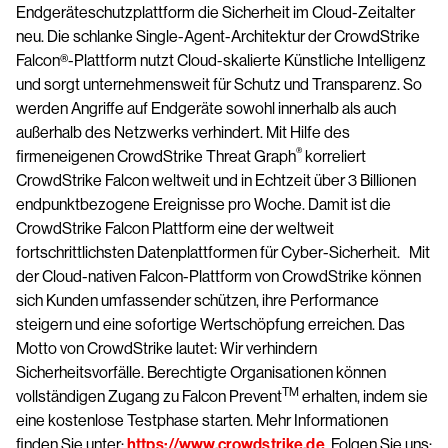
Endgeräteschutzplattform die Sicherheit im Cloud-Zeitalter
neu. Die schlanke Single-Agent-Architektur der CrowdStrike
Falcon®-Plattform nutzt Cloud-skalierte Künstliche Intelligenz
und sorgt unternehmensweit für Schutz und Transparenz. So
werden Angriffe auf Endgeräte sowohl innerhalb als auch
außerhalb des Netzwerks verhindert. Mit Hilfe des
®
firmeneigenen CrowdStrike Threat Graph
korreliert
CrowdStrike Falcon weltweit und in Echtzeit über 3 Billionen
endpunktbezogene Ereignisse pro Woche. Damit ist die
CrowdStrike Falcon Plattform eine der weltweit
fortschrittlichsten Datenplattformen für Cyber-Sicherheit. Mit
der Cloud-nativen Falcon-Plattform von CrowdStrike können
sich Kunden umfassender schützen, ihre Performance
steigern und eine sofortige Wertschöpfung erreichen. Das
Motto von CrowdStrike lautet: Wir verhindern
Sicherheitsvorfälle. Berechtigte Organisationen können
TM
vollständigen Zugang zu Falcon Prevent
erhalten, indem sie
eine kostenlose Testphase starten. Mehr Informationen
finden Sie unter:
https://www.crowdstrike.de
. Folgen Sie uns: