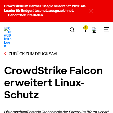
CrowdStrike im Gartner® Magic Quadrant™ 2026 als
Leader für Endgeräteschutz ausgezeichnet.
Bericht herunterladen
1
ZURÜCK ZUM DRUCKSAAL
CrowdStrike Falcon
erweitert Linux-
Schutz
Die branchenführende Technologie der Falcon-Plattform sichert