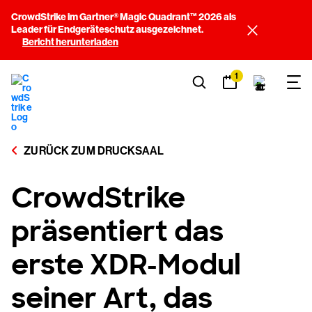
CrowdStrike im Gartner® Magic Quadrant™ 2026 als
Leader für Endgeräteschutz ausgezeichnet.
Bericht herunterladen
1
ZURÜCK ZUM DRUCKSAAL
CrowdStrike
präsentiert das
erste XDR-Modul
seiner Art, das