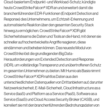
Cloud-basiertem Endpunkt- und Workload-Schutz, kündigte
heute
CrowdStrike Falcon® XDR
an und erweitert damit die
branchenführenden EDR-Funktionen (Endpoint Detection and
Response) des Unternehmens, um Echtzeit-Erkennung und
automatisierte Reaktion über den gesamten Security Stack
hinweg zu ermöglichen. CrowdStrike Falcon® XDR gibt
Sicherheitsteams die Daten und Tools an die Hand, mit denen sie
schneller auf hochentwickelte Angriffe reagieren, diese
eindämmen und beheben können.
Das neueste Modul von
CrowdStrike löst die grundlegenden Big Data-
Herausforderungen von Extended Detection and Response
(XDR), um vollständige Transparenz und unübertroffenen Schutz
im gesamten Unternehmen zu bieten. Mit Humio als Basis nimmt
CrowdStrike Falcon® XDR nahtlos Daten aus den
unterschiedlichsten Datenquellen von Drittanbietern auf, darunter
Netzwerksicherheit, E-Mail-Sicherheit, Cloud Infrastructure as a
Service (IaaS) und Platform as a Service (PaaS), Software as a
Service (SaaS) und Cloud Access Security Broker (CASB), und
korreliert sie mit den branchenführenden Bedrohungsdaten von