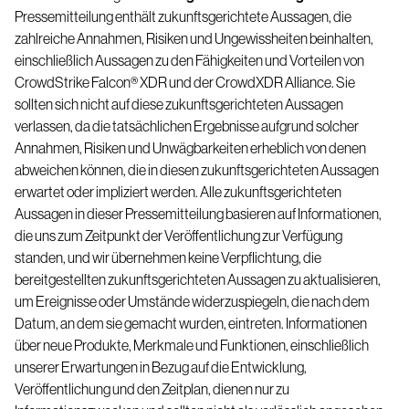
Pressemitteilung enthält zukunftsgerichtete Aussagen, die
zahlreiche Annahmen, Risiken und Ungewissheiten beinhalten,
einschließlich Aussagen zu den Fähigkeiten und Vorteilen von
CrowdStrike Falcon® XDR und der CrowdXDR Alliance. Sie
sollten sich nicht auf diese zukunftsgerichteten Aussagen
verlassen, da die tatsächlichen Ergebnisse aufgrund solcher
Annahmen, Risiken und Unwägbarkeiten erheblich von denen
abweichen können, die in diesen zukunftsgerichteten Aussagen
erwartet oder impliziert werden. Alle zukunftsgerichteten
Aussagen in dieser Pressemitteilung basieren auf Informationen,
die uns zum Zeitpunkt der Veröffentlichung zur Verfügung
standen, und wir übernehmen keine Verpflichtung, die
bereitgestellten zukunftsgerichteten Aussagen zu aktualisieren,
um Ereignisse oder Umstände widerzuspiegeln, die nach dem
Datum, an dem sie gemacht wurden, eintreten. Informationen
über neue Produkte, Merkmale und Funktionen, einschließlich
unserer Erwartungen in Bezug auf die Entwicklung,
Veröffentlichung und den Zeitplan, dienen nur zu