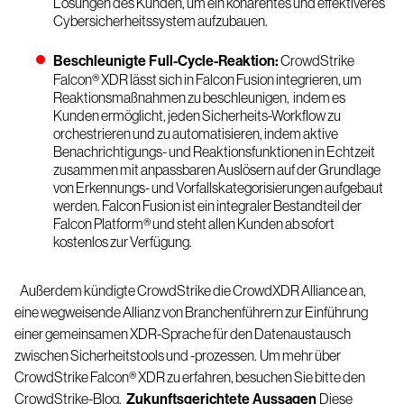
Lösungen des Kunden, um ein kohärentes und effektiveres
Cybersicherheitssystem aufzubauen.
Beschleunigte Full-Cycle-Reaktion:
CrowdStrike
Falcon® XDR lässt sich in
Falcon Fusion
integrieren, um
Reaktionsmaßnahmen zu beschleunigen,
indem es
Kunden ermöglicht
, jeden Sicherheits-Workflow zu
orchestrieren und zu automatisieren, indem aktive
Benachrichtigungs- und Reaktionsfunktionen in Echtzeit
zusammen mit anpassbaren Auslösern auf der Grundlage
von Erkennungs- und Vorfallskategorisierungen aufgebaut
werden. Falcon Fusion ist ein integraler Bestandteil der
Falcon Platform
® und steht allen Kunden ab sofort
kostenlos zur Verfügung.
Außerdem kündigte CrowdStrike die
CrowdXDR Alliance
an,
eine wegweisende Allianz von Branchenführern zur Einführung
einer gemeinsamen XDR-Sprache für den Datenaustausch
zwischen Sicherheitstools und -prozessen.
Um mehr über
CrowdStrike Falcon® XDR zu erfahren, besuchen Sie bitte den
CrowdStrike-Blog
.
Zukunftsgerichtete Aussagen
Diese