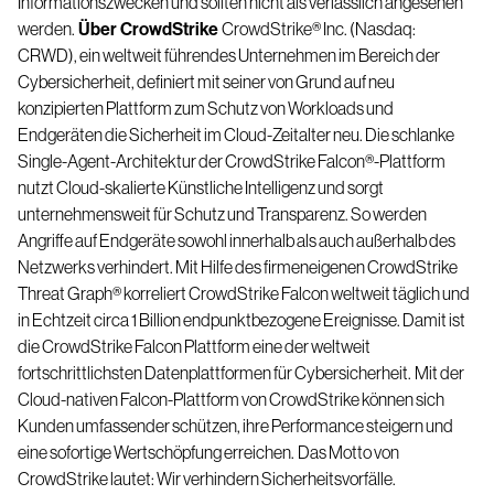
Informationszwecken und sollten nicht als verlässlich angesehen
werden.
Über CrowdStrike
CrowdStrike
®
Inc. (Nasdaq:
CRWD), ein weltweit führendes Unternehmen im Bereich der
Cybersicherheit, definiert mit seiner von Grund auf neu
konzipierten Plattform zum Schutz von Workloads und
Endgeräten die Sicherheit im Cloud-Zeitalter neu. Die schlanke
Single-Agent-Architektur der CrowdStrike Falcon
®
-Plattform
nutzt Cloud-skalierte Künstliche Intelligenz und sorgt
unternehmensweit für Schutz und Transparenz. So werden
Angriffe auf Endgeräte sowohl innerhalb als auch außerhalb des
Netzwerks verhindert. Mit Hilfe des firmeneigenen CrowdStrike
Threat Graph
®
korreliert CrowdStrike Falcon weltweit täglich und
in Echtzeit circa 1 Billion endpunktbezogene Ereignisse. Damit ist
die CrowdStrike Falcon Plattform eine der weltweit
fortschrittlichsten Datenplattformen für Cybersicherheit.
Mit der
Cloud-nativen Falcon-Plattform von CrowdStrike können sich
Kunden umfassender schützen, ihre Performance steigern und
eine sofortige Wertschöpfung erreichen.
Das Motto von
CrowdStrike lautet: Wir verhindern Sicherheitsvorfälle.