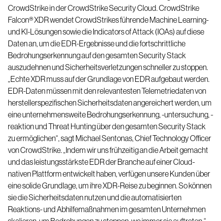
CrowdStrike in der
CrowdStrike Security Cloud
. CrowdStrike
Falcon® XDR wendet CrowdStrikes führende Machine Learning-
und KI-Lösungen sowie die Indicators of Attack (IOAs) auf diese
Daten an, um die EDR-Ergebnisse und die fortschrittliche
Bedrohungserkennung auf den gesamten Security Stack
auszudehnen und Sicherheitsverletzungen schneller zu stoppen.
„Echte XDR muss auf der Grundlage von EDR aufgebaut werden.
EDR-Daten müssen mit den relevantesten Telemetriedaten von
herstellerspezifischen Sicherheitsdaten angereichert werden, um
eine unternehmensweite Bedrohungserkennung, -untersuchung, -
reaktion und Threat Hunting über den gesamten Security Stack
zu ermöglichen“, sagt Michael Sentonas, Chief Technology Officer
von CrowdStrike. „Indem wir uns frühzeitig an die Arbeit gemacht
und das leistungsstärkste EDR der Branche auf einer Cloud-
nativen Plattform entwickelt haben, verfügen unsere Kunden über
eine solide Grundlage, um ihre XDR-Reise zu beginnen. So können
sie die Sicherheitsdaten nutzen und die automatisierten
Reaktions- und Abhilfemaßnahmen im gesamten Unternehmen