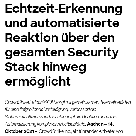
Echtzeit-Erkennung
und automatisierte
Reaktion über den
gesamten Security
Stack hinweg
ermöglicht
CrowdStrike Falcon® XDR sorgt mit gemeinsamen Telemetriedaten
für eine tiefgreifende Verteidigung, verbessert die
Sicherheitseffizienz und beschleunigt die Reaktion durch die
Automatisierung komplexer Arbeitsabläufe.
Aachen – 14.
Oktober 2021 –
CrowdStrike Inc
., ein führender Anbieter von