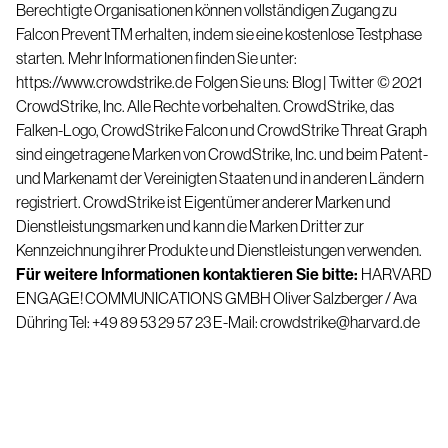
Berechtigte Organisationen können vollständigen Zugang zu
Falcon Prevent
TM
erhalten, indem sie eine kostenlose Testphase
starten.
Mehr Informationen finden Sie unter:
https://www.crowdstrike.de
Folgen Sie uns:
Blog
|
Twitter
© 2021
CrowdStrike, Inc. Alle Rechte vorbehalten. CrowdStrike, das
Falken-Logo, CrowdStrike Falcon und CrowdStrike Threat Graph
sind eingetragene Marken von CrowdStrike, Inc. und beim Patent-
und Markenamt der Vereinigten Staaten und in anderen Ländern
registriert. CrowdStrike ist Eigentümer anderer Marken und
Dienstleistungsmarken und kann die Marken Dritter zur
Kennzeichnung ihrer Produkte und Dienstleistungen verwenden.
Für weitere Informationen kontaktieren Sie bitte:
HARVARD
ENGAGE! COMMUNICATIONS GMBH
Oliver Salzberger / Ava
Dühring
Tel: +49 89 53 29 57 23
E-Mail:
crowdstrike@harvard.de
Testen Sie CrowdStrike
15 Tage kostenlos