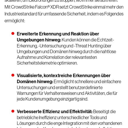
skalieren, um Bedrohungen zu stoppen, wo immer sie auftreten.“
Mit
CrowdStrike Falcon® XDR
setzt CrowdStrike einmal mehr den
Industriestandard für umfassende Sicherheit, indem es Folgendes
ermöglicht:
Erweiterte Erkennung und Reaktion über
Umgebungen hinweg:
Kunden können die Echtzeit-
Erkennung, -Untersuchung und -Threat Hunting über
Umgebungen und Domänen hinweg durch die nahtlose
Aufnahme und Korrelation der relevantesten
Sicherheitstelemetrie optimieren.
Visualisierte, kontextreiche Erkennungen über
Domänen hinweg:
Ermöglicht schnellere und einfachere
Untersuchungen und erstellt benutzerdefinierte
Warnungen für Verhaltensweisen und Aktivitäten, die für
jede Kundenumgebung einzigartig sind.
Verbesserte Effizienz und Effektivität:
Beseitigt die
betriebliche Ineffizienz unterschiedlicher Tools und
Lösungen durch die enge Integration mit den vorhandenen