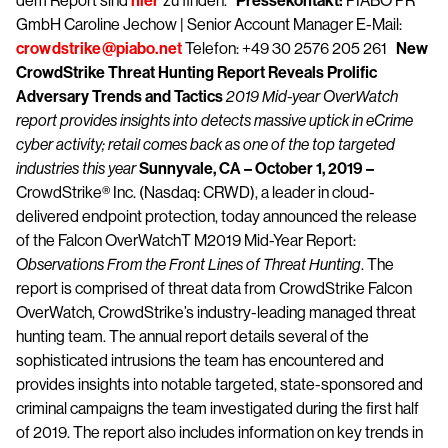
dem Report sind
hier
zu finden.
Pressekontakt:
PIABO PR
GmbH Caroline Jechow | Senior Account Manager E-Mail:
crowdstrike@piabo.net
Telefon: +49 30 2576 205 261
New
CrowdStrike Threat Hunting Report Reveals Prolific
Adversary Trends and Tactics
2019 Mid-year OverWatch
report provides insights into detects massive uptick in eCrime
cyber activity; retail comes back as one of the top targeted
industries this year
Sunnyvale, CA
–
October 1, 2019
–
CrowdStrike® Inc. (Nasdaq: CRWD), a leader in cloud-
delivered endpoint protection, today announced the release
of the Falcon OverWatchT​ M2019 Mid-Year Report: ​
Observations From the Front Lines of Threat Hunting
​. T​he
report is comprised of threat data from CrowdStrike ​Falcon
OverWatch​, CrowdStrike’s industry-leading managed threat
hunting team. ​The annual report details several of the
sophisticated intrusions the team has encountered and
provides insights into notable targeted, state-sponsored and
criminal campaigns the team investigated during the first half
of 2019. The report also includes information on key trends in