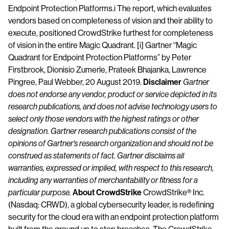
Endpoint Protection Platforms.i​ The report, which evaluates
vendors based on completeness of vision and their ability to
execute, positioned CrowdStrike furthest for completeness
of vision in the entire Magic Quadrant. [i] Gartner “Magic
Quadrant for Endpoint Protection Platforms” by Peter
Firstbrook, Dionisio Zumerle, Prateek Bhajanka, Lawrence
Pingree, Paul Webber, 20 August 2019.
Disclaimer
Gartner
does not endorse any vendor, product or service depicted in its
research publications, and does not advise technology users to
select only those vendors with the highest ratings or other
designation. Gartner research publications consist of the
opinions of Gartner's research organization and should not be
construed as statements of fact. Gartner disclaims all
warranties, expressed or implied, with respect to this research,
including any warranties of merchantability or fitness for a
particular purpose.
About CrowdStrike
CrowdStrike​® Inc.
(Nasdaq: CRWD), a global cybersecurity leader, is redefining
security for the cloud era with an endpoint protection platform