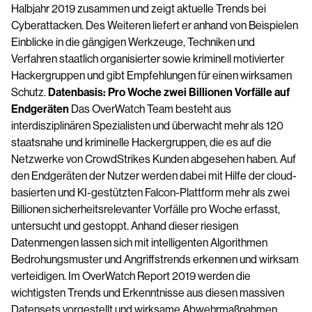
Halbjahr 2019 zusammen und zeigt aktuelle Trends bei
Cyberattacken. Des Weiteren liefert er anhand von Beispielen
Einblicke in die gängigen Werkzeuge, Techniken und
Verfahren staatlich organisierter sowie kriminell motivierter
Hackergruppen und gibt Empfehlungen für einen wirksamen
Schutz.
Datenbasis: Pro Woche zwei Billionen Vorfälle auf
Endgeräten
Das OverWatch Team besteht aus
interdisziplinären Spezialisten und überwacht mehr als 120
staatsnahe und kriminelle Hackergruppen, die es auf die
Netzwerke von CrowdStrikes Kunden abgesehen haben. Auf
den Endgeräten der Nutzer werden dabei mit Hilfe der cloud-
basierten und KI-gestützten Falcon-Plattform mehr als zwei
Billionen sicherheitsrelevanter Vorfälle pro Woche erfasst,
untersucht und gestoppt. Anhand dieser riesigen
Datenmengen lassen sich mit intelligenten Algorithmen
Bedrohungsmuster und Angriffstrends erkennen und wirksam
verteidigen. Im OverWatch Report 2019 werden die
wichtigsten Trends und Erkenntnisse aus diesen massiven
Datensets vorgestellt und wirksame Abwehrmaßnahmen