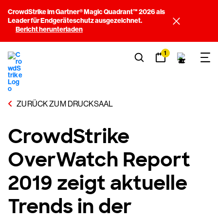
CrowdStrike im Gartner® Magic Quadrant™ 2026 als
Leader für Endgeräteschutz ausgezeichnet.
Bericht herunterladen
1
ZURÜCK ZUM DRUCKSAAL
CrowdStrike
OverWatch Report
2019 zeigt aktuelle
Trends in der