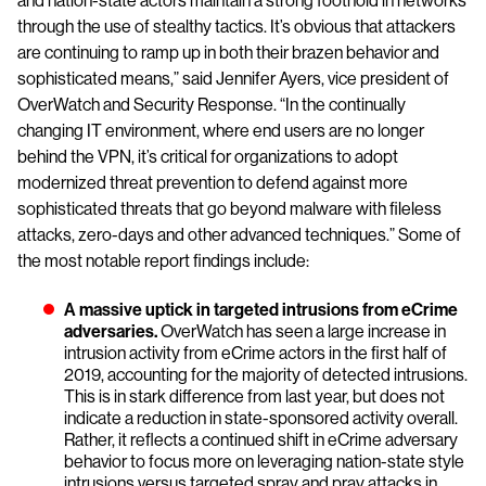
and nation-state actors maintain a strong foothold in networks
through the use of stealthy tactics. It’s obvious that attackers
are continuing to ramp up in both their brazen behavior and
sophisticated means,” said Jennifer Ayers, vice president of
OverWatch and Security Response. “In the continually
changing IT environment, where end users are no longer
behind the VPN, it’s critical for organizations to adopt
modernized threat prevention to defend against more
sophisticated threats that go beyond malware with fileless
attacks, zero-days and other advanced techniques.” Some of
the most notable report findings include:
A massive uptick in targeted intrusions from eCrime
adversaries.
​ OverWatch has seen a large increase in
intrusion activity from eCrime actors in the first half of
2019, accounting for the majority of detected intrusions.
This is in stark difference from last year, but does not
indicate a reduction in state-sponsored activity overall.
Rather, it reflects a continued shift in eCrime adversary
behavior to focus more on leveraging nation-state style
intrusions versus targeted spray and pray attacks in