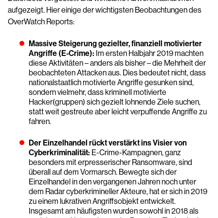
aufgezeigt. Hier einige der wichtigsten Beobachtungen des
OverWatch Reports:
Massive Steigerung gezielter, finanziell motivierter
Angriffe (E-Crime):
Im ersten Halbjahr 2019 machten
diese Aktivitäten – anders als bisher – die Mehrheit der
beobachteten Attacken aus. Dies bedeutet nicht, dass
nationalstaatlich motivierte Angriffe gesunken sind,
sondern vielmehr, dass kriminell motivierte
Hacker(gruppen) sich gezielt lohnende Ziele suchen,
statt weit gestreute aber leicht verpuffende Angriffe zu
fahren.
Der Einzelhandel rückt verstärkt ins Visier von
Cyberkriminalität:
E-Crime-Kampagnen, ganz
besonders mit erpresserischer Ransomware, sind
überall auf dem Vormarsch. Bewegte sich der
Einzelhandel in den vergangenen Jahren noch unter
dem Radar cyberkrimineller Akteure, hat er sich in 2019
zu einem lukrativen Angriffsobjekt entwickelt.
Insgesamt am häufigsten wurden sowohl in 2018 als