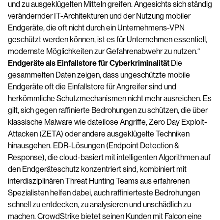
und zu ausgeklügelten Mitteln greifen. Angesichts sich ständig
verändernder IT-Architekturen und der Nutzung mobiler
Endgeräte, die oft nicht durch ein Unternehmens-VPN
geschützt werden können, ist es für Unternehmen essentiell,
modernste Möglichkeiten zur Gefahrenabwehr zu nutzen.“
Endgeräte als Einfallstore für Cyberkriminalität
Die
gesammelten Daten zeigen, dass ungeschützte mobile
Endgeräte oft die Einfallstore für Angreifer sind und
herkömmliche Schutzmechanismen nicht mehr ausreichen. Es
gilt, sich gegen raffinierte Bedrohungen zu schützen, die über
klassische Malware wie dateilose Angriffe, Zero Day Exploit-
Attacken (ZETA) oder andere ausgeklügelte Techniken
hinausgehen. EDR-Lösungen (Endpoint Detection &
Response), die cloud-basiert mit intelligenten Algorithmen auf
den Endgeräteschutz konzentriert sind, kombiniert mit
interdisziplinären Threat Hunting Teams aus erfahrenen
Spezialisten helfen dabei, auch raffinierteste Bedrohungen
schnell zu entdecken, zu analysieren und unschädlich zu
machen. CrowdStrike bietet seinen Kunden mit Falcon eine