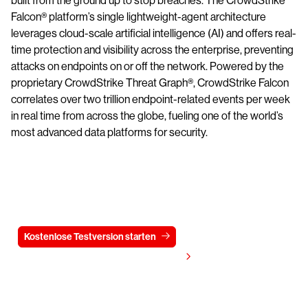
built from the ground up to stop breaches. The CrowdStrike
Falcon® platform’s single lightweight-agent architecture
leverages cloud-scale artificial intelligence (AI) and offers real-
time protection and visibility across the enterprise, preventing
attacks on endpoints on or off the network. Powered by the
proprietary CrowdStrike Threat Graph®, CrowdStrike Falcon
correlates over two trillion endpoint-related events per week
in real time from across the globe, fueling one of the world’s
most advanced data platforms for security.
Testen Sie CrowdStrike
15 Tage kostenlos
Kostenlose Testversion starten
Kontaktieren Sie uns
Preis anzeigen