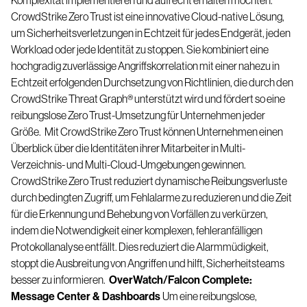
Komplexität implementieren und aufrecht erhalten möchten.
CrowdStrike Zero Trust
ist eine innovative Cloud-native Lösung,
um Sicherheitsverletzungen in Echtzeit für jedes Endgerät, jeden
Workload oder jede Identität zu stoppen. Sie kombiniert eine
hochgradig zuverlässige Angriffskorrelation mit einer nahezu in
Echtzeit erfolgenden Durchsetzung von Richtlinien, die durch den
CrowdStrike
Threat Graph
®
unterstützt wird und fördert so eine
reibungslose Zero Trust-Umsetzung für Unternehmen jeder
Größe.
Mit CrowdStrike Zero Trust können Unternehmen einen
Überblick über die Identitäten ihrer Mitarbeiter in Multi-
Verzeichnis- und Multi-Cloud-Umgebungen gewinnen.
CrowdStrike Zero Trust reduziert dynamische Reibungsverluste
durch bedingten Zugriff, um Fehlalarme zu reduzieren und die Zeit
für die Erkennung und Behebung von Vorfällen zu verkürzen,
indem die Notwendigkeit einer komplexen, fehleranfälligen
Protokollanalyse entfällt. Dies reduziert die Alarmmüdigkeit,
stoppt die Ausbreitung von Angriffen und hilft, Sicherheitsteams
besser zu informieren.
OverWatch/Falcon Complete:
Message Center & Dashboards
Um eine reibungslose,