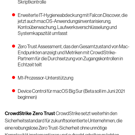
Skriptkontrolle
Erweiterte IT-Hygieneabdeckung mit Falcon Discover, die
jetzt auch macOS-Anwendungsinventarisierung,
Kontoüberwachung, Laufwerksverschlüsselung und
Systemkapazität umfasst
Zero Trust Assessment, das den Gesamtzustand von Mac-
Endpunkten anzeigt und Metriken mit CrowdStrike-
Partnern für die Durchsetzung von Zugangskontrollen in
Echtzeit teilt
M1-Prozessor-Unterstützung
Device Control für macOS Big Sur (Beta soll im Juni 2021
beginnen)
CrowdStrike Zero Trust
CrowdStrike setzt weiterhin den
Sicherheitsstandard für zukunftsorientierte Unternehmen, die
eine reibungslose Zero Trust-Sicherheit ohne unnötige