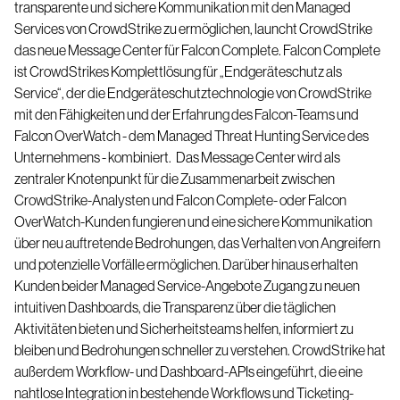
transparente und sichere Kommunikation mit den Managed
Services von CrowdStrike zu ermöglichen, launcht CrowdStrike
das neue Message Center für Falcon Complete. Falcon Complete
ist CrowdStrikes Komplettlösung für „Endgeräteschutz als
Service“, der die Endgeräteschutztechnologie von CrowdStrike
mit den Fähigkeiten und der Erfahrung des Falcon-Teams und
Falcon OverWatch - dem Managed Threat Hunting Service des
Unternehmens - kombiniert.
Das Message Center wird als
zentraler Knotenpunkt für die Zusammenarbeit zwischen
CrowdStrike-Analysten und Falcon Complete- oder Falcon
OverWatch-Kunden fungieren und eine sichere Kommunikation
über neu auftretende Bedrohungen, das Verhalten von Angreifern
und potenzielle Vorfälle ermöglichen. Darüber hinaus erhalten
Kunden beider Managed Service-Angebote Zugang zu neuen
intuitiven Dashboards, die Transparenz über die täglichen
Aktivitäten bieten und Sicherheitsteams helfen, informiert zu
bleiben und Bedrohungen schneller zu verstehen. CrowdStrike hat
außerdem Workflow- und Dashboard-APIs eingeführt, die eine
nahtlose Integration in bestehende Workflows und Ticketing-