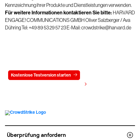
Kennzeichnung ihrer Produkte und Dienstleistungen verwenden.
Für weitere Informationen kontaktieren Sie bitte:
HARVARD
ENGAGE! COMMUNICATIONS GMBH
Oliver Salzberger / Ava
Dühring
Tel: +49 89 53 29 57 23
E-Mail:
crowdstrike@harvard.de
Testen Sie CrowdStrike
15 Tage kostenlos
Kostenlose Testversion starten
Kontaktieren Sie uns
Preis anzeigen
Überprüfung anfordern