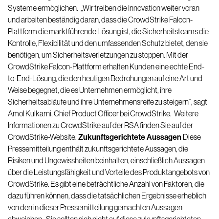
Systeme ermöglichen.
„Wir treiben die Innovation weiter voran
und arbeiten beständig daran, dass die CrowdStrike Falcon-
Plattform die marktführende Lösung ist, die Sicherheitsteams die
Kontrolle, Flexibilität und den umfassenden Schutz bietet, den sie
benötigen, um Sicherheitsverletzungen zu stoppen. Mit der
CrowdStrike Falcon-Plattform erhalten Kunden eine echte End-
to-End-Lösung, die den heutigen Bedrohungen auf eine Art und
Weise begegnet, die es Unternehmen ermöglicht, ihre
Sicherheitsabläufe und ihre Unternehmensreife zu steigern“, sagt
Amol Kulkarni, Chief Product Officer bei CrowdStrike.
Weitere
Informationen zu CrowdStrike auf der RSA finden Sie auf der
CrowdStrike-
Website
.
Zukunftsgerichtete Aussagen
Diese
Pressemitteilung enthält zukunftsgerichtete Aussagen, die
Risiken und Ungewissheiten beinhalten, einschließlich Aussagen
über die Leistungsfähigkeit und Vorteile des Produktangebots von
CrowdStrike. Es gibt eine beträchtliche Anzahl von Faktoren, die
dazu führen können, dass die tatsächlichen Ergebnisse erheblich
von den in dieser Pressemitteilung gemachten Aussagen