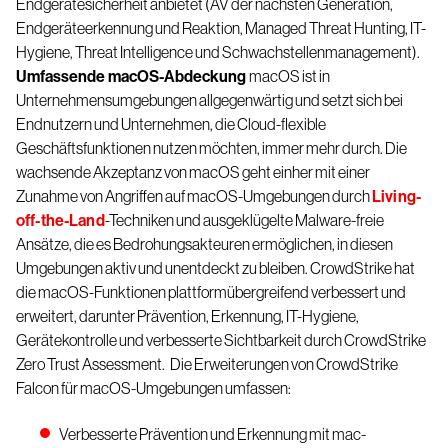
Endgerätesicherheit anbietet (AV der nächsten Generation,
Endgeräteerkennung und Reaktion, Managed Threat Hunting, IT-
Hygiene, Threat Intelligence und Schwachstellenmanagement).
Umfassende macOS-Abdeckung
macOS ist in
Unternehmensumgebungen allgegenwärtig und setzt sich bei
Endnutzern und Unternehmen, die Cloud-flexible
Geschäftsfunktionen nutzen möchten, immer mehr durch. Die
wachsende Akzeptanz von macOS geht einher mit einer
Zunahme von Angriffen auf macOS-Umgebungen durch
Living-
off-the-Land
-Techniken und ausgeklügelte Malware-freie
Ansätze, die es Bedrohungsakteuren ermöglichen, in diesen
Umgebungen aktiv und unentdeckt zu bleiben. CrowdStrike hat
die macOS-Funktionen plattformübergreifend verbessert und
erweitert, darunter Prävention, Erkennung, IT-Hygiene,
Gerätekontrolle und verbesserte Sichtbarkeit durch CrowdStrike
Zero Trust Assessment.
Die Erweiterungen von CrowdStrike
Falcon für macOS-Umgebungen umfassen:
Verbesserte Prävention und Erkennung mit mac-