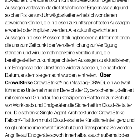
abweichen.
Sie sollten sich nicht auf diese zukunftsgerichteten
Aussagen verlassen, da die tatsächlichen Ergebnisse aufgrund
solcher Risiken und Unwägbarkeiten erheblich von denen
abweichen können, die in diesen zukunftsgerichteten Aussagen
erwartet oder impliziert werden. Alle zukunftsgerichteten
Aussagen in dieser Pressemitteilung basieren auf Informationen,
die uns zum Zeitpunkt der Veröffentlichung zur Verfügung
standen, und wir übernehmen keine Verpflichtung, die
bereitgestellten zukunftsgerichteten Aussagen zu aktualisieren,
um Ereignisse oder Umstände widerzuspiegeln, die nach dem
Datum, an dem sie gemacht wurden, eintreten.
Über
CrowdStrike
CrowdStrike
®
Inc. (Nasdaq: CRWD),
ein weltweit
führendes Unternehmen im Bereich der Cybersicherheit, definiert
mit seiner von Grund auf neu konzipierten Plattform zum Schutz
von Workloads und Endgeräten die Sicherheit im Cloud-Zeitalter
neu. Die schlanke Single-Agent-Architektur der CrowdStrike
Falcon
®
-Plattform nutzt Cloud-skalierte Künstliche Intelligenz und
sorgt unternehmensweit für Schutz und Transparenz. So werden
Angriffe auf Endgeräte sowohl innerhalb als auch außerhalb des