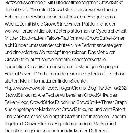
Netzwerks verhindert. Mit Hilfe des firmeneigenen CrowdStrike
Threat Graph
®
korreliert CrowdStrike Falcon weltweit und in
Echtzeit über 5 Billionen endpunktbezogene Ereignisse pro
Woche. Damit ist die CrowdStrike Falcon Plattform eine der
weltweit fortschrittlichsten Datenplattformen für Cybersicherheit.
Mit der Cloud-nativen Falcon-Plattform von CrowdStrike können
sich Kunden umfassender schützen, ihre Performance steigern
und eine sofortige Wertschöpfung erreichen.
Das Motto von
CrowdStrike lautet: Wir verhindern Sicherheitsvorfälle.
Berechtigte Organisationen können vollständigen Zugang zu
Falcon Prevent
TM
erhalten, indem sie eine kostenlose Testphase
starten.
Mehr Informationen finden Sie unter:
https://www.crowdstrike.de
.
Folgen Sie uns:
Blog
|
Twitter
© 2021
CrowdStrike, Inc. Alle Rechte vorbehalten. CrowdStrike, das
Falken-Logo, CrowdStrike Falcon und CrowdStrike Threat Graph
sind eingetragene Marken von CrowdStrike, Inc. und beim Patent-
und Markenamt der Vereinigten Staaten und in anderen Ländern
registriert. CrowdStrike ist Eigentümer anderer Marken und
Dienstleistungsmarken und kann die Marken Dritter zur