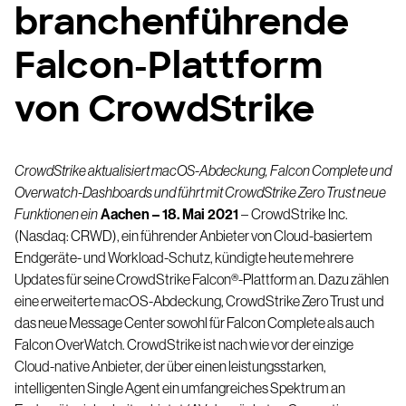
branchenführende
Falcon-Plattform
von CrowdStrike
CrowdStrike aktualisiert macOS-Abdeckung, Falcon Complete und
Overwatch-Dashboards und führt mit CrowdStrike Zero Trust neue
Funktionen ein
Aachen – 18. Mai 2021
–
CrowdStrike
Inc
.
(Nasdaq: CRWD), ein führender Anbieter von Cloud-basiertem
Endgeräte- und Workload-Schutz, kündigte heute mehrere
Updates für seine CrowdStrike
Falcon
®
-Plattform an. Dazu zählen
eine erweiterte macOS-Abdeckung, CrowdStrike Zero Trust und
das neue Message Center sowohl für
Falcon Complete
als auch
Falcon OverWatch
. CrowdStrike ist nach wie vor der einzige
Cloud-native Anbieter, der über einen leistungsstarken,
intelligenten Single Agent ein umfangreiches Spektrum an