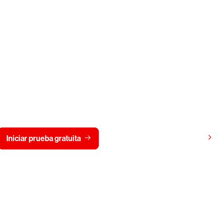
gratis CrowdStrike durante
Ver precios
Iniciar prueba gratuita
Contacto