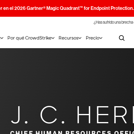
r en el 2026 Gartner® Magic Quadrant™ for Endpoint Protection
¿Has sufrido una brecha
s
Por qué CrowdStrike
Recursos
Precio
J. C. HE
CHIEF HUMAN RESOURCES OFFI