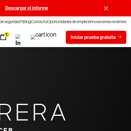
.
Descargar el informe
 de seguridad?
Blog
Contacto
Oportunidades de empleo
Innovaciones recientes
1
Iniciar prueba gratuita
RRERA
CER