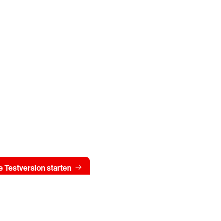
Testen Sie CrowdStrike
15 Tage kostenlos
Preis 
 Testversion starten
Kontaktieren Sie uns