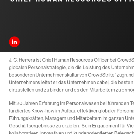
J. C. Herrera ist Chief Human Resources Officer bei CrowdSt
globalen Personalstrategie, die die Leistung des Unternehm
besonderen Unternehmenskultur von CrowdStrike’ zugrunde
Unternehmens leitet er das Unternehmen dabei, die besten 
einzustellen und zu binden und es den Mitarbeitern zu ermö
Mit 20 Jahren Erfahrung im Personalwesen bei führenden T
fundiertes Know-how im Aufbau effektiver globaler Personal
Führungskräften, Managern und Mitarbeitern im ganzen Un
Geschäftsergebnisse zu erzielen. Sein Engagement für Vielf
kollaborativen, innovativen und kundenorientierten Belegscha