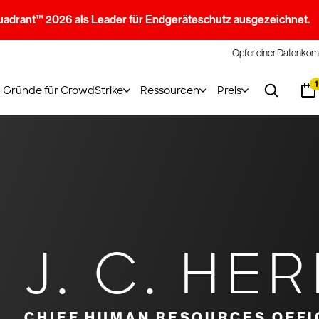
uadrant™ 2026 als Leader für Endgeräteschutz ausgezeichnet.
Opfer einer Datenkom
1
Gründe für CrowdStrike
Ressourcen
Preis
J. C. HE
CHIEF HUMAN RESOURCES OFFI