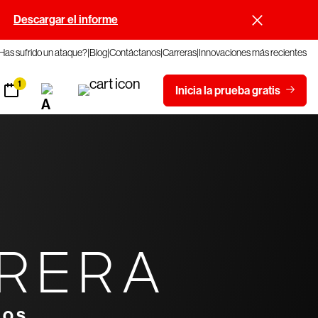
.
Descargar el informe
Has sufrido un ataque?
Blog
Contáctanos
Carreras
Innovaciones más recientes
1
Inicia la prueba gratis
RRERA
NOS