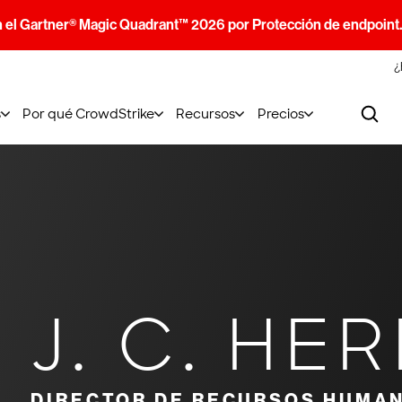
n el Gartner® Magic Quadrant™ 2026 por Protección de endpoint
¿
s
Por qué CrowdStrike
Recursos
Precios
J. C. HE
DIRECTOR DE RECURSOS HUMA