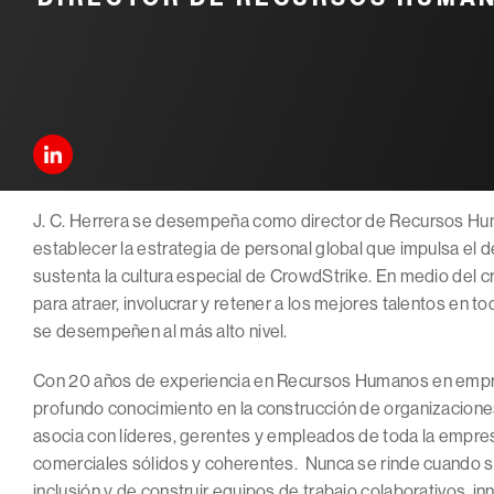
J. C. Herrera se desempeña como director de Recursos Hu
establecer la estrategia de personal global que impulsa e
sustenta la cultura especial de CrowdStrike. En medio del cr
para atraer, involucrar y retener a los mejores talentos en t
se desempeñen al más alto nivel.
Con 20 años de experiencia en Recursos Humanos en empres
profundo conocimiento en la construcción de organizaciones
asocia con líderes, gerentes y empleados de toda la empres
comerciales sólidos y coherentes. Nunca se rinde cuando se
inclusión y de construir equipos de trabajo colaborativos, in