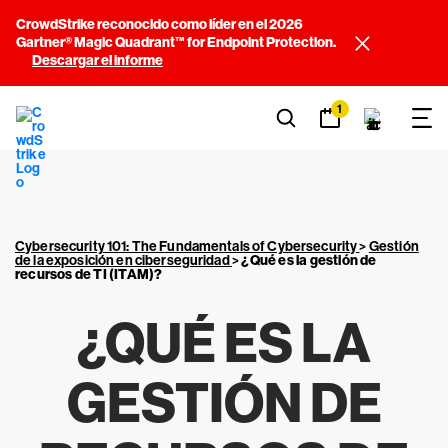
CrowdStrike reconocido como líder en el 2026
Gartner® Magic Quadrant™ for Endpoint Protection.
Descargar el informe
1
Cybersecurity 101: The Fundamentals of Cybersecurity
>
Gestión
de la exposición en ciberseguridad
>
¿Qué es la gestión de
recursos de TI (ITAM)?
¿QUÉ ES LA
GESTIÓN DE