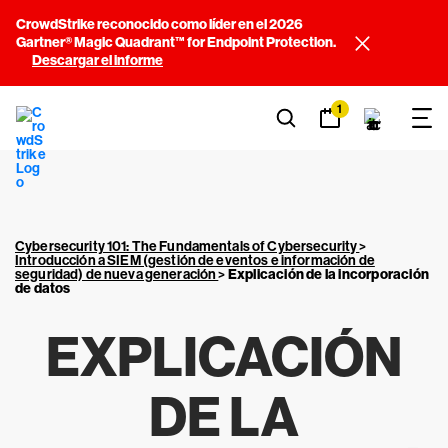
CrowdStrike reconocido como líder en el 2026
Gartner® Magic Quadrant™ for Endpoint Protection.
Descargar el informe
1
Cybersecurity 101: The Fundamentals of Cybersecurity
>
Introducción a SIEM (gestión de eventos e información de
seguridad) de nueva generación
>
Explicación de la incorporación
de datos
EXPLICACIÓN
DE LA