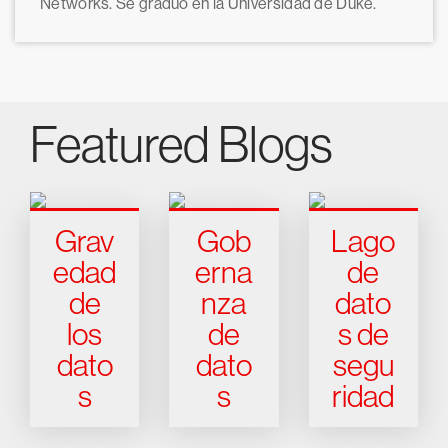
Networks. Se graduó en la Universidad de Duke.
Featured Blogs
Grav
Gob
Lago
edad
erna
de
de
nza
dato
los
de
s de
dato
dato
segu
s
s
ridad